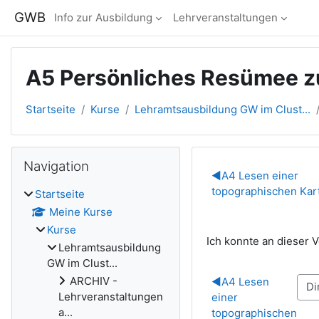
Zum Hauptinhalt
GWB
Info zur Ausbildung
Lehrveranstaltungen
A5 Persönliches Resümee zur
Startseite
Kurse
Lehramtsausbildung GW im Clust...
Blöcke
Navigation überspringen
Navigation
Abschnitts
◀︎
A4 Lesen einer
topographischen Kar
Startseite
Meine Kurse
Kurse
Ich konnte an dieser V
Lehramtsausbildung
GW im Clust...
ARCHIV -
◀︎
A4 Lesen
Lehrveranstaltungen
einer
a...
topographischen