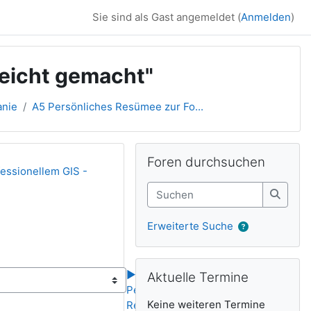
Sie sind als Gast angemeldet (
Anmelden
)
leicht gemacht"
anie
A5 Persönliches Resümee zur Fo...
Ergänzungsblöck
Foren durchsuchen überspringen
Foren durchsuchen
essionellem GIS -
Suchen
Suche
Erweiterte Suche
Aktuelle Termine überspringen
▶︎
A6
Aktuelle Termine
Persönliches
Keine weiteren Termine
Resümee zu