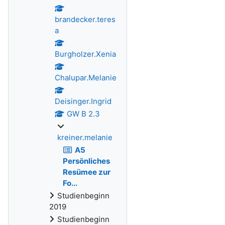
brandecker.teres
a
Burgholzer.Xenia
Chalupar.Melanie
Deisinger.Ingrid
GW B 2.3
kreiner.melanie
A5
Persönliches
Resümee zur
Fo...
Studienbeginn
2019
Studienbeginn