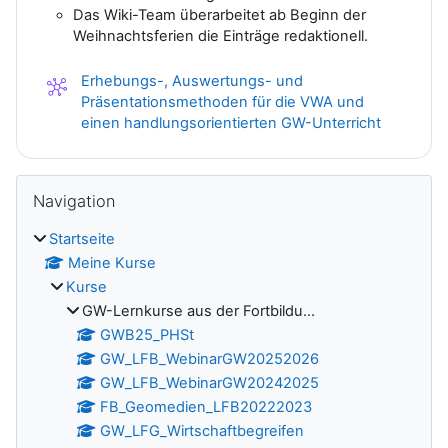
Das Wiki-Team überarbeitet ab Beginn der
Weihnachtsferien die Einträge redaktionell.
Erhebungs-, Auswertungs- und
Präsentationsmethoden für die VWA und
Wiki
einen handlungsorientierten GW-Unterricht
Blöcke
Navigation überspringen
Navigation
Startseite
Meine Kurse
Kurse
GW-Lernkurse aus der Fortbildu...
GWB25_PHSt
GW_LFB_WebinarGW20252026
GW_LFB_WebinarGW20242025
FB_Geomedien_LFB20222023
GW_LFG_Wirtschaftbegreifen