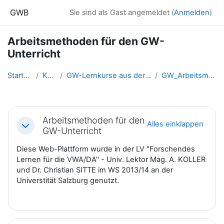
Zum Hauptinhalt
GWB
Sie sind als Gast angemeldet (
Anmelden
)
Arbeitsmethoden für den GW-
Unterricht
Startseite
Kurse
GW-Lernkurse aus der Fortbildu...
GW_Arbeitsmethoden
Abschnittsübersicht
Arbeitsmethoden für den
Alles einklappen
Einklappen
GW-Unterricht
Diese Web-Plattform wurde in der LV "Forschendes
Lernen für die VWA/DA" - Univ. Lektor Mag. A. KOLLER
und Dr. Christian SITTE im WS 2013/14 an der
Universtität Salzburg genutzt.