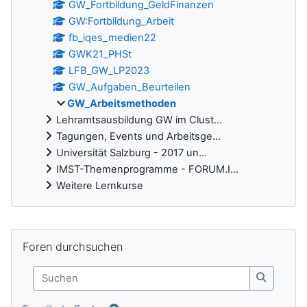
GW_Fortbildung_GeldFinanzen
GW:Fortbildung_Arbeit
fb_iqes_medien22
GWK21_PHSt
LFB_GW_LP2023
GW_Aufgaben_Beurteilen
GW_Arbeitsmethoden
Lehramtsausbildung GW im Clust...
Tagungen, Events und Arbeitsge...
Universität Salzburg - 2017 un...
IMST-Themenprogramme - FORUM.I...
Weitere Lernkurse
Ergänzungsblöcke
Foren durchsuchen überspringen
Foren durchsuchen
Suchen
Suchen