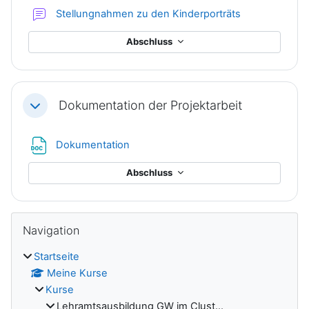
Forum
Stellungnahmen zu den Kinderporträts
Abschluss
Dokumentation der Projektarbeit
Einklappen
Datei
Dokumentation
Abschluss
Blöcke
Navigation überspringen
Navigation
Startseite
Meine Kurse
Kurse
Lehramtsausbildung GW im Clust...