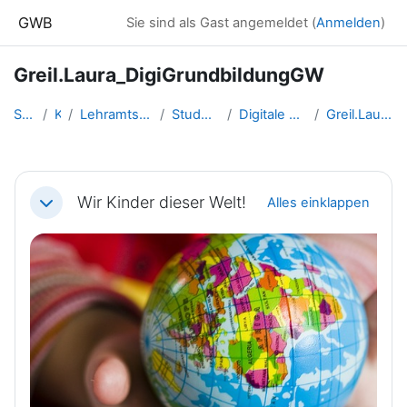
Zum Hauptinhalt
GWB
Sie sind als Gast angemeldet (
Anmelden
)
Greil.Laura_DigiGrundbildungGW
Startseite
Kurse
Lehramtsausbildung GW im Clust...
Studentische Lernkurse
Digitale Grundbildung - WS 2022
Greil.Laura_DigiGrundbildungGW
Abschnittsübersicht
Wir Kinder dieser Welt!
Alles einklappen
Einklappen