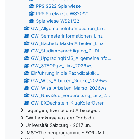
PPS SS22 Spielwiese
PPS Spielwiese WS20/21
Spielwiese WS21/22
GW_AllgemeineInformationen_Linz
GW_SemesterInformationen_Linz
GW_BachelorMasterArbeiten_Linz
GW_Studienberechtigung_PHDL
GW_UpgradingNMS_AllgemeineInfo...
GW_STEOPgw_Linz_2026ws
Einführung in die Fachdidaktik...
GW_Wiss_Arbeiten_Goeke_2026ws
GW_Wiss_Arbeiten_Marso_2026ws
GW_NawiGeo_Vorbereitung_Linz_2...
GW_EXDachstein_KlugKollerOyrer
Tagungen, Events und Arbeitsge...
GW-Lernkurse aus der Fortbildu...
Universität Salzburg - 2017 un...
IMST-Themenprogramme - FORUM.I...