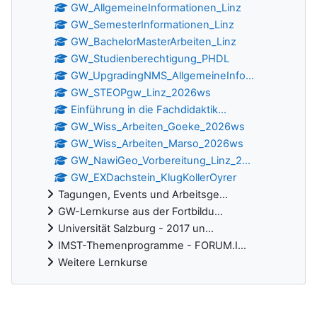
GW_AllgemeineInformationen_Linz
GW_SemesterInformationen_Linz
GW_BachelorMasterArbeiten_Linz
GW_Studienberechtigung_PHDL
GW_UpgradingNMS_AllgemeineInfo...
GW_STEOPgw_Linz_2026ws
Einführung in die Fachdidaktik...
GW_Wiss_Arbeiten_Goeke_2026ws
GW_Wiss_Arbeiten_Marso_2026ws
GW_NawiGeo_Vorbereitung_Linz_2...
GW_EXDachstein_KlugKollerOyrer
Tagungen, Events und Arbeitsge...
GW-Lernkurse aus der Fortbildu...
Universität Salzburg - 2017 un...
IMST-Themenprogramme - FORUM.I...
Weitere Lernkurse
Ergänzungsblöcke