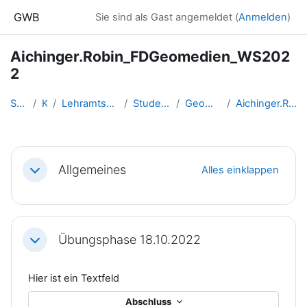
Zum Hauptinhalt
GWB
Sie sind als Gast angemeldet (
Anmelden
)
Aichinger.Robin_FDGeomedien_WS202
2
Startseite
Kurse
Lehramtsausbildung GW im Clust...
Studentische Lernkurse
Geomedien - WS 2022
Aichinger.Robin_FDGeomedien_WS...
Abschnittsübersicht
Allgemeines
Alles einklappen
Einklappen
Übungsphase 18.10.2022
Einklappen
Hier ist ein Textfeld
Abschluss