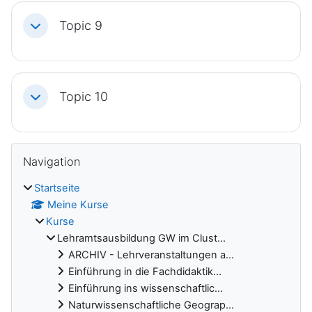
Topic 9
Einklappen
Topic 10
Einklappen
Blöcke
Navigation überspringen
Navigation
Startseite
Meine Kurse
Kurse
Lehramtsausbildung GW im Clust...
ARCHIV - Lehrveranstaltungen a...
Einführung in die Fachdidaktik...
Einführung ins wissenschaftlic...
Naturwissenschaftliche Geograp...