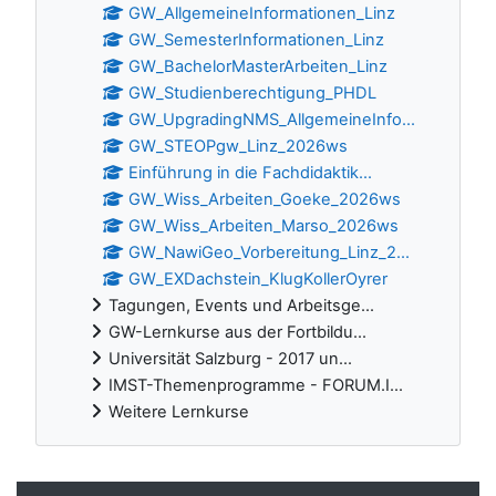
GW_AllgemeineInformationen_Linz
GW_SemesterInformationen_Linz
GW_BachelorMasterArbeiten_Linz
GW_Studienberechtigung_PHDL
GW_UpgradingNMS_AllgemeineInfo...
GW_STEOPgw_Linz_2026ws
Einführung in die Fachdidaktik...
GW_Wiss_Arbeiten_Goeke_2026ws
GW_Wiss_Arbeiten_Marso_2026ws
GW_NawiGeo_Vorbereitung_Linz_2...
GW_EXDachstein_KlugKollerOyrer
Tagungen, Events und Arbeitsge...
GW-Lernkurse aus der Fortbildu...
Universität Salzburg - 2017 un...
IMST-Themenprogramme - FORUM.I...
Weitere Lernkurse
Ergänzungsblöcke