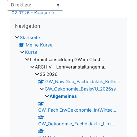
02.07.26 - Klausur
→
Blöcke
Navigation überspringen
Navigation
Startseite
Meine Kurse
Kurse
Lehramtsausbildung GW im Clust...
ARCHIV - Lehrveranstaltungen a...
SS 2026
GW_NawiGeo_Fachdidaktik_Koller...
GW_Oekonomie_BasisVU_2026ss
Allgemeines
GW_FachlErwOekonomie_IntWirtsc...
GW_Oekonomie_Fachdidaktik_Linz...