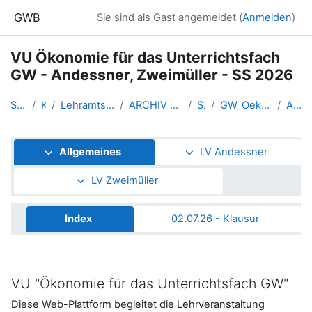
Zum Hauptinhalt
GWB
Sie sind als Gast angemeldet (
Anmelden
)
VU Ökonomie für das Unterrichtsfach
GW - Andessner, Zweimüller - SS 2026
Startseite
Kurse
Lehramtsausbildung GW im Clust...
ARCHIV - Lehrveranstaltungen a...
SS 2026
GW_Oekonomie_BasisVU_2026ss
Allgemeines
Abschnittsübersicht
Allgemeines
LV Andessner
LV Zweimüller
Index
02.07.26 - Klausur
VU "Ökonomie für das Unterrichtsfach GW"
Diese Web-Plattform begleitet die Lehrveranstaltung