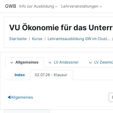
Zum Hauptinhalt
GWB
Info zur Ausbildung
Lehrveranstaltungen
VU Ökonomie für das Unterr
Startseite
Kurse
Lehramtsausbildung GW im Clust...
Abschnittsübersicht
Allgemeines
LV Andessner
LV Zweimü
Index
02.07.26 - Klausur
◀︎
Allgemeines
Navigation überspringen