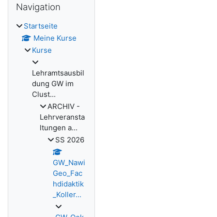
Blöcke
Navigation
Startseite
Meine Kurse
Kurse
Lehramtsausbil
dung GW im
Clust...
ARCHIV -
Lehrveransta
ltungen a...
SS 2026
GW_Nawi
Geo_Fac
hdidaktik
_Koller...