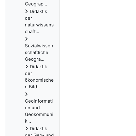
Geograp...
Didaktik
der
naturwissens
chaft...
Sozialwissen
schaftliche
Geogra...
Didaktik
der
ökonomische
n Bild...
Geoinformati
on und
Geokommuni
k...
Didaktik
der Geo- und