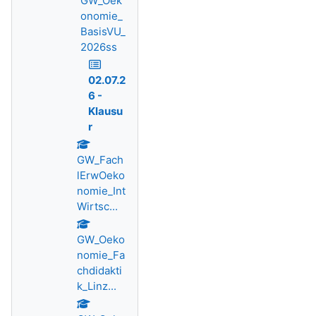
GW_Oek
onomie_
BasisVU_
2026ss
02.07.2
6 -
Klausu
r
GW_Fach
lErwOeko
nomie_Int
Wirtsc...
GW_Oeko
nomie_Fa
chdidakti
k_Linz...