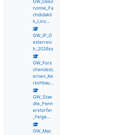
GW_Oeko
nomie_Fa
chdidakti
k_Linz...
GW_IP_O
esterreic
h_2026ss
GW_Fors
chendesL
ernen_Ke
rschbau...
GW_Stae
dte_Penn
erstorfer
_Felge...
GW_Mac