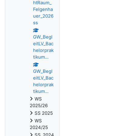
htRaum_
Felgenha
uer_2026
ss
GW_Begl
eitLV_Bac
helorprak
tikum...
GW_Begl
eitLV_Bac
helorprak
tikum...
WS
2025/26
SS 2025
WS
2024/25
SS_2024