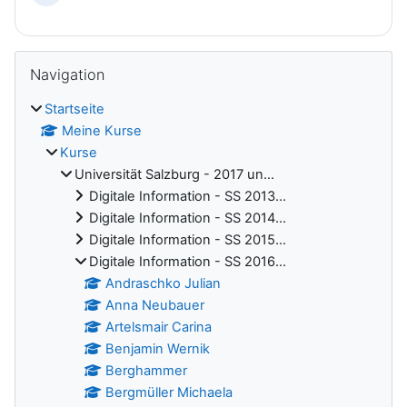
Blöcke
Navigation überspringen
Navigation
Startseite
Meine Kurse
Kurse
Universität Salzburg - 2017 un...
Digitale Information - SS 2013...
Digitale Information - SS 2014...
Digitale Information - SS 2015...
Digitale Information - SS 2016...
Andraschko Julian
Anna Neubauer
Artelsmair Carina
Benjamin Wernik
Berghammer
Bergmüller Michaela