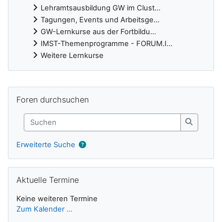
Lehramtsausbildung GW im Clust...
Tagungen, Events und Arbeitsge...
GW-Lernkurse aus der Fortbildu...
IMST-Themenprogramme - FORUM.I...
Weitere Lernkurse
Ergänzungsblöcke
Foren durchsuchen überspringen
Foren durchsuchen
Suchen
Suchen
Erweiterte Suche
Aktuelle Termine überspringen
Aktuelle Termine
Keine weiteren Termine
Zum Kalender ...