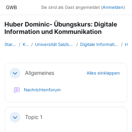
Zum Hauptinhalt
GWB
Sie sind als Gast angemeldet (
Anmelden
)
Huber Dominic- Übungskurs: Digitale
Information und Kommunikation
Startseite
Kurse
Universität Salzburg - 2017 un...
Digitale Information - SS 2016...
HD
Abschnittsübersicht
Allgemeines
Alles einklappen
Einklappen
Nachrichtenforum
Topic 1
Einklappen