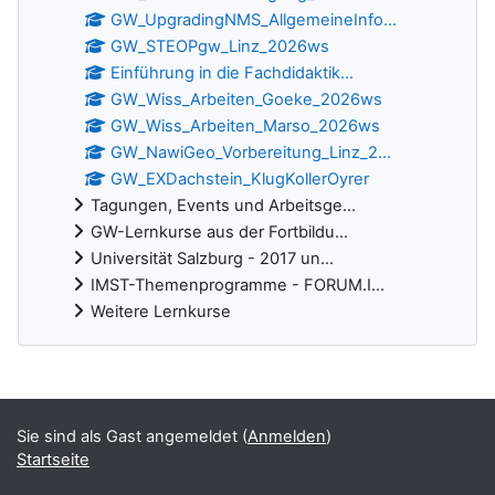
GW_UpgradingNMS_AllgemeineInfo...
GW_STEOPgw_Linz_2026ws
Einführung in die Fachdidaktik...
GW_Wiss_Arbeiten_Goeke_2026ws
GW_Wiss_Arbeiten_Marso_2026ws
GW_NawiGeo_Vorbereitung_Linz_2...
GW_EXDachstein_KlugKollerOyrer
Tagungen, Events und Arbeitsge...
GW-Lernkurse aus der Fortbildu...
Universität Salzburg - 2017 un...
IMST-Themenprogramme - FORUM.I...
Weitere Lernkurse
Ergänzungsblöcke
Sie sind als Gast angemeldet (
Anmelden
)
Startseite