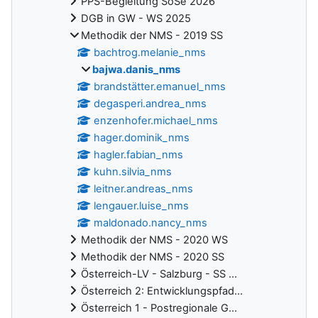
PPS-Begleitung SoSe 2026
DGB in GW - WS 2025
Methodik der NMS - 2019 SS
bachtrog.melanie_nms
bajwa.danis_nms
brandstätter.emanuel_nms
degasperi.andrea_nms
enzenhofer.michael_nms
hager.dominik_nms
hagler.fabian_nms
kuhn.silvia_nms
leitner.andreas_nms
lengauer.luise_nms
maldonado.nancy_nms
Methodik der NMS - 2020 WS
Methodik der NMS - 2020 SS
Österreich-LV - Salzburg - SS ...
Österreich 2: Entwicklungspfad...
Österreich 1 - Postregionale G...