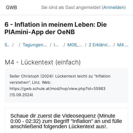
Zum Hauptinhalt
GWB
Sie sind als Gast angemeldet (
Anmelden
)
6 - Inflation in meinem Leben: Die
PIAmini-App der OeNB
Startseite
Kurse
Tagungen, Events und Arbeitsgemeinschaften GW
INSERT-Lernkurse
M09_Inflation _in_meinem_Leben
2 Erklärvideo mit anschließendem Lückentext
M4 - Lückentext (einfach)
M4 - Lückentext (einfach)
Abschlussbedingungen
Seiler Christoph (2024): Lückentext leicht zu "Inflation
verstehen". Linz. Web:
https://gwb.schule.at/mod/hvp/view.php?id=55983
(15.09.2024)