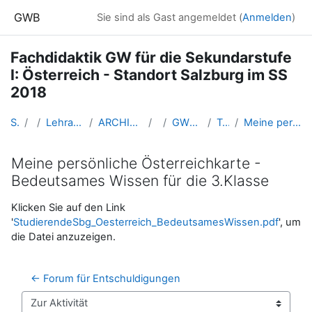
Zum Hauptinhalt
GWB
Sie sind als Gast angemeldet (
Anmelden
)
Fachdidaktik GW für die Sekundarstufe
I: Österreich - Standort Salzburg im SS
2018
Startseite
Kurse
Lehramtsausbildung GW im Cluster Österreich Mitte
ARCHIV - Lehrveranstaltungen am Standort Linz - seit 2016
SS 2018
GW_WahlfachOesterreich_Salzburg_2018ss
Termin 1: 9. März 2018
Meine persönliche Österreichkarte - Bedeutsames Wissen für die 3.Klasse
Meine persönliche Österreichkarte -
Bedeutsames Wissen für die 3.Klasse
Abschlussbedingungen
Klicken Sie auf den Link
'
StudierendeSbg_Oesterreich_BedeutsamesWissen.pdf
', um
die Datei anzuzeigen.
← Forum für Entschuldigungen
Zur Aktivität