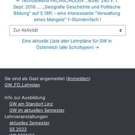
← TechGewerbl FACHSCHULEN ...BGBl. 240 v. 1. 
Sept. 2016 .... „Geografie Geschichte und Politische 
Bildung“ auf S 18ff. - eine interessante "Verwaltung 
eines Mangels" 1-Stundenfach !
Zur Aktivität
Eine aktuelle Liste aller Lehrpläne für GW in 
Österreich (alle Schultypen) →
Blöcke
Ergänzungsblöcke
Sie sind als Gast angemeldet (
Anmelden
)
GW_FD_Lehrplan
Info zur Ausbildung
GW am Standort Linz
GW im aktuellen Semester
Lehrveranstaltungen
aktuelles Semester
SS 2022