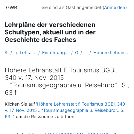
Zum Hauptinhalt
GWB
Sie sind als Gast angemeldet (
Anmelden
)
Lehrpläne der verschiedenen
Schultypen, aktuell und in der
Geschichte des Faches
Startseite
Kurse
Lehramtsausbildung GW im Cluster Österreich Mitte
Einführung in die Fachdidaktik der Geographie und Wirtschaftskunde (GW B 1.2)
GW_FD_Lehrplan
Lehrplan BMHS
Höhere Lehranstalt f. Tourismus BGBl. 340 v. 17. Nov. 2015 ..."Tourismusgeographie u. Reisebüro"...S., 63 f
Höhere Lehranstalt f. Tourismus BGBl.
340 v. 17. Nov. 2015
..."Tourismusgeographie u. Reisebüro"...S.,
63 f
Abschlussbedingungen
Klicken Sie auf '
Höhere Lehranstalt f. Tourismus BGBl. 340
v. 17. Nov. 2015 ..."Tourismusgeographie u. Reisebüro"...S.,
63 f
', um die Ressource zu öffnen.