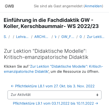
Zum Hauptinhalt
GWB
Sie sind als Gast angemeldet (
Anmelden
)
Einführung in die Fachdidaktik GW -
Koller, Kerschbaummair- WS 2022/23
Startseite
Kurse
Lehramtsausbildung GW im Cluster Österreich Mitte
ARCHIV - Lehrveranstaltungen am Standort Linz - seit 2016
WS_2022/23
GW_FDeinfuehrung_KollerKerschbaummair_2022ws
08-03.11./15.12.
Zur Lektion "Didaktische Modelle": Kritisch-emanzipatorische Didaktik
Zur Lektion "Didaktische Modelle":
Kritisch-emanzipatorische Didaktik
Abschlussbedingungen
Klicken Sie auf '
Zur Lektion "Didaktische Modelle": Kritisch-
emanzipatorische Didaktik
', um die Ressource zu öffnen.
← Pflichtlektüre L8.1 vom 27. Okt. bis 3. Nov. 2022
Zur Aktivität
Pflichtlektüre L9.1 vom 03.11.2022 bis 10.11.2022 →