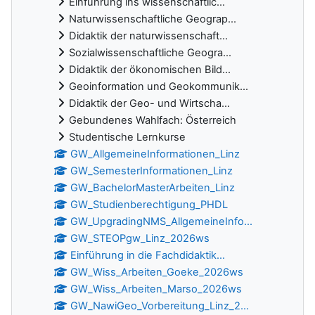
Einführung ins wissenschaftlic...
Naturwissenschaftliche Geograp...
Didaktik der naturwissenschaft...
Sozialwissenschaftliche Geogra...
Didaktik der ökonomischen Bild...
Geoinformation und Geokommunik...
Didaktik der Geo- und Wirtscha...
Gebundenes Wahlfach: Österreich
Studentische Lernkurse
GW_AllgemeineInformationen_Linz
GW_SemesterInformationen_Linz
GW_BachelorMasterArbeiten_Linz
GW_Studienberechtigung_PHDL
GW_UpgradingNMS_AllgemeineInfo...
GW_STEOPgw_Linz_2026ws
Einführung in die Fachdidaktik...
GW_Wiss_Arbeiten_Goeke_2026ws
GW_Wiss_Arbeiten_Marso_2026ws
GW_NawiGeo_Vorbereitung_Linz_2...