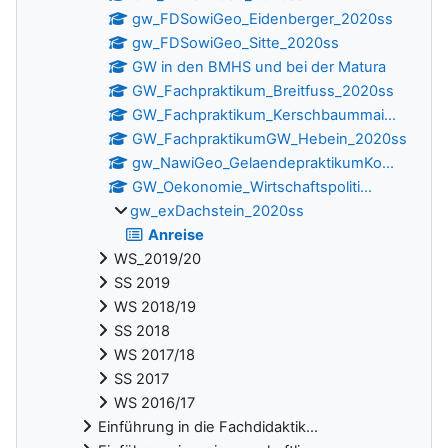
gw_FDSowiGeo_Eidenberger_2020ss
gw_FDSowiGeo_Sitte_2020ss
GW in den BMHS und bei der Matura
GW_Fachpraktikum_Breitfuss_2020ss
GW_Fachpraktikum_Kerschbaummai...
GW_FachpraktikumGW_Hebein_2020ss
gw_NawiGeo_GelaendepraktikumKo...
GW_Oekonomie_Wirtschaftspoliti...
gw_exDachstein_2020ss
Anreise
WS_2019/20
SS 2019
WS 2018/19
SS 2018
WS 2017/18
SS 2017
WS 2016/17
Einführung in die Fachdidaktik...