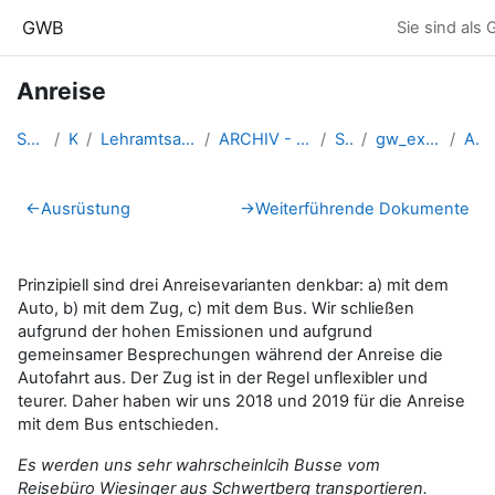
Zum Hauptinhalt
GWB
Sie sind als
Anreise
Startseite
Kurse
Lehramtsausbildung GW im Clust...
ARCHIV - Lehrveranstaltungen a...
SS_2020
gw_exDachstein_2020ss
Anreise
Abschnittsübersicht
←
Ausrüstung
→
Weiterführende Dokumente
Prinzipiell sind drei Anreisevarianten denkbar: a) mit dem
Auto, b) mit dem Zug, c) mit dem Bus. Wir schließen
aufgrund der hohen Emissionen und aufgrund
gemeinsamer Besprechungen während der Anreise die
Autofahrt aus. Der Zug ist in der Regel unflexibler und
teurer. Daher haben wir uns 2018 und 2019 für die Anreise
mit dem Bus entschieden.
Es werden uns sehr wahrscheinlcih Busse vom
Reisebüro Wiesinger aus Schwertberg transportieren.