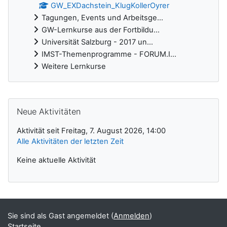
GW_EXDachstein_KlugKollerOyrer
Tagungen, Events und Arbeitsge...
GW-Lernkurse aus der Fortbildu...
Universität Salzburg - 2017 un...
IMST-Themenprogramme - FORUM.I...
Weitere Lernkurse
Ergänzungsblöcke
Neue Aktivitäten überspringen
Neue Aktivitäten
Aktivität seit Freitag, 7. August 2026, 14:00
Alle Aktivitäten der letzten Zeit
Keine aktuelle Aktivität
Sie sind als Gast angemeldet (
Anmelden
)
Startseite