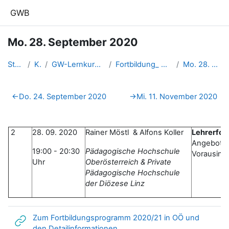
Zum Hauptinhalt
GWB
Mo. 28. September 2020
Startseite
Kurse
GW-Lernkurse aus der Fortbildu...
Fortbildung_ WebinarGW_20202021
Mo. 28. September 2020
Abschnittsübersicht
←
Do. 24. September 2020
→
Mi. 11. November 2020
2
28. 09. 2020
Rainer Möstl & Alfons Koller
Lehrerfor
Angebote
19:00 - 20:30
Pädagogische Hochschule
Vorausinf
Uhr
Oberösterreich & Private
Pädagogische Hochschule
der Diözese Linz
Zum Fortbildungsprogramm 2020/21 in OÖ und
Link/URL
den Detailinformationen