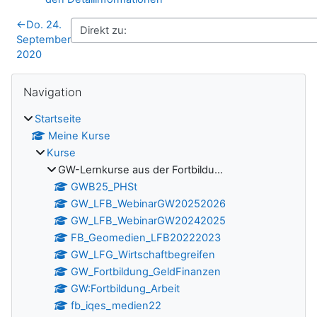
←
Do. 24.
September
2020
Blöcke
Navigation überspringen
Navigation
Startseite
Meine Kurse
Kurse
GW-Lernkurse aus der Fortbildu...
GWB25_PHSt
GW_LFB_WebinarGW20252026
GW_LFB_WebinarGW20242025
FB_Geomedien_LFB20222023
GW_LFG_Wirtschaftbegreifen
GW_Fortbildung_GeldFinanzen
GW:Fortbildung_Arbeit
fb_iqes_medien22