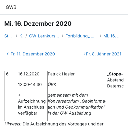
Zum Hauptinhalt
GWB
Mi. 16. Dezember 2020
Startseite
Kurse
GW-Lernkurse aus der Fortbildu...
Fortbildung_ WebinarGW_20202021
Mi. 16. Dezember 2020
Abschnittsübersicht
←
Fr. 11. Dezember 2020
→
Fr. 8. Jänner 2021
6
16.12.2020
Patrick Hasler
„
Stopp-C
Abstands
13:00-14:30
ÖRK
Datenschu
+
gemeinsam mit dem
Aufzeichnung
Konversatorium „Geoinforma­
im Anschluss
tion und Geokommunikation“
verfügbar
in der GW-Ausbildung
Hinweis:
Die Aufzeichnung des Vortrages und der