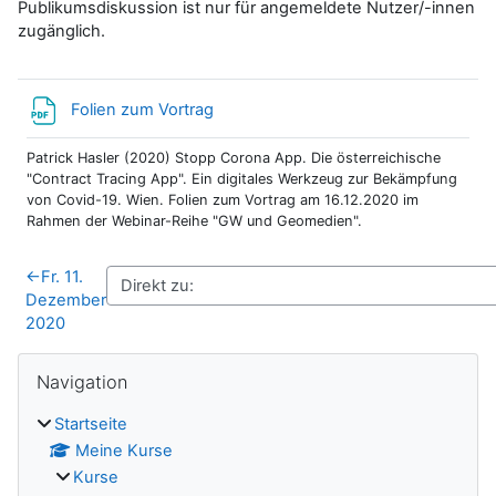
Publikumsdiskussion ist nur für angemeldete Nutzer/-innen
zugänglich.
Datei
Folien zum Vortrag
Patrick Hasler (2020) Stopp Corona App. Die österreichische
"Contract Tracing App". Ein digitales Werkzeug zur Bekämpfung
von Covid-19. Wien. Folien zum Vortrag am 16.12.2020 im
Rahmen der Webinar-Reihe "GW und Geomedien".
←
Fr. 11.
Dezember
2020
Blöcke
Navigation überspringen
Navigation
Startseite
Meine Kurse
Kurse