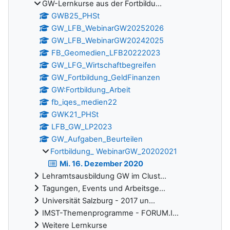
GW-Lernkurse aus der Fortbildu...
GWB25_PHSt
GW_LFB_WebinarGW20252026
GW_LFB_WebinarGW20242025
FB_Geomedien_LFB20222023
GW_LFG_Wirtschaftbegreifen
GW_Fortbildung_GeldFinanzen
GW:Fortbildung_Arbeit
fb_iqes_medien22
GWK21_PHSt
LFB_GW_LP2023
GW_Aufgaben_Beurteilen
Fortbildung_ WebinarGW_20202021
Mi. 16. Dezember 2020
Lehramtsausbildung GW im Clust...
Tagungen, Events und Arbeitsge...
Universität Salzburg - 2017 un...
IMST-Themenprogramme - FORUM.I...
Weitere Lernkurse