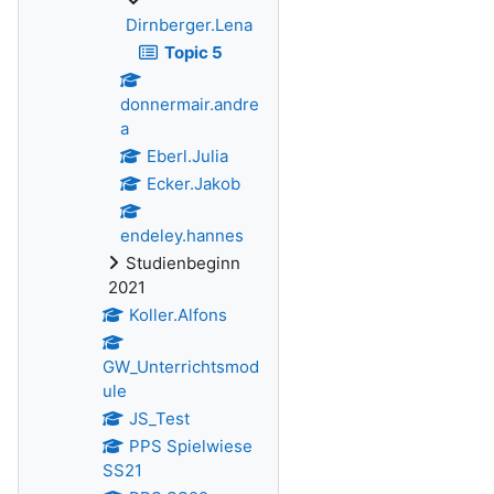
Dirnberger.Lena
Topic 5
donnermair.andre
a
Eberl.Julia
Ecker.Jakob
endeley.hannes
Studienbeginn
2021
Koller.Alfons
GW_Unterrichtsmod
ule
JS_Test
PPS Spielwiese
SS21