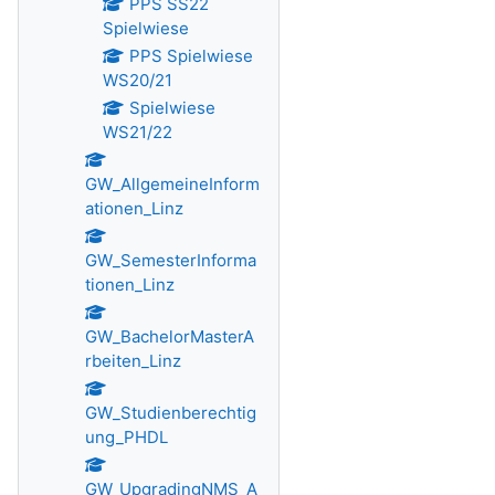
PPS SS22
Spielwiese
PPS Spielwiese
WS20/21
Spielwiese
WS21/22
GW_AllgemeineInform
ationen_Linz
GW_SemesterInforma
tionen_Linz
GW_BachelorMasterA
rbeiten_Linz
GW_Studienberechtig
ung_PHDL
GW_UpgradingNMS_A