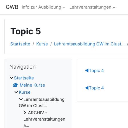
Zum Hauptinhalt
GWB
Info zur Ausbildung
Lehrveranstaltungen
Topic 5
Startseite
Kurse
Lehramtsausbildung GW im Clust...
Blöcke
Navigation überspringen
Navigation
Abschnitts
◀︎
Topic 4
Startseite
Meine Kurse
◀︎
Topic 4
Kurse
Lehramtsausbildung
GW im Clust...
ARCHIV -
Lehrveranstaltungen
a...