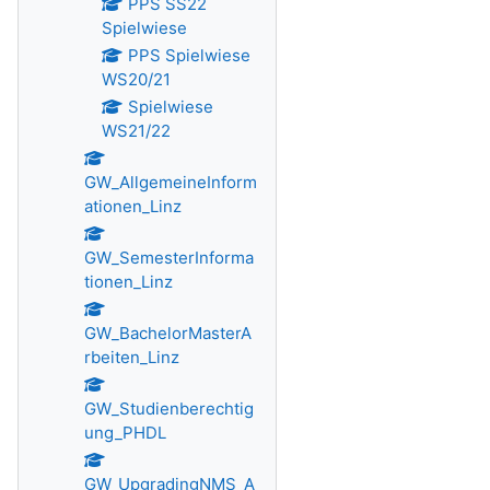
PPS SS22
Spielwiese
PPS Spielwiese
WS20/21
Spielwiese
WS21/22
GW_AllgemeineInform
ationen_Linz
GW_SemesterInforma
tionen_Linz
GW_BachelorMasterA
rbeiten_Linz
GW_Studienberechtig
ung_PHDL
GW_UpgradingNMS_A