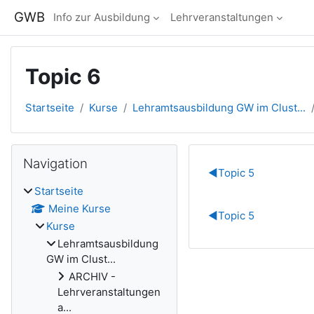
Zum Hauptinhalt
GWB
Info zur Ausbildung
Lehrveranstaltungen
Topic 6
Startseite
Kurse
Lehramtsausbildung GW im Clust...
Blöcke
Navigation überspringen
Navigation
Abschnitts
◀︎
Topic 5
Startseite
Meine Kurse
◀︎
Topic 5
Kurse
Lehramtsausbildung
GW im Clust...
ARCHIV -
Lehrveranstaltungen
a...