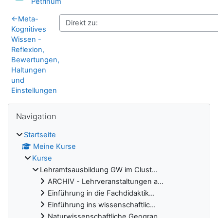
Datei
Petrinum
←
Meta-
Kognitives
Wissen -
Reflexion,
Bewertungen,
Haltungen
und
Einstellungen
Blöcke
Navigation überspringen
Navigation
Startseite
Meine Kurse
Kurse
Lehramtsausbildung GW im Clust...
ARCHIV - Lehrveranstaltungen a...
Einführung in die Fachdidaktik...
Einführung ins wissenschaftlic...
Naturwissenschaftliche Geograp...