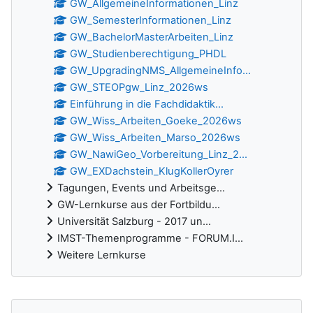
GW_AllgemeineInformationen_Linz
GW_SemesterInformationen_Linz
GW_BachelorMasterArbeiten_Linz
GW_Studienberechtigung_PHDL
GW_UpgradingNMS_AllgemeineInfo...
GW_STEOPgw_Linz_2026ws
Einführung in die Fachdidaktik...
GW_Wiss_Arbeiten_Goeke_2026ws
GW_Wiss_Arbeiten_Marso_2026ws
GW_NawiGeo_Vorbereitung_Linz_2...
GW_EXDachstein_KlugKollerOyrer
Tagungen, Events und Arbeitsge...
GW-Lernkurse aus der Fortbildu...
Universität Salzburg - 2017 un...
IMST-Themenprogramme - FORUM.I...
Weitere Lernkurse
Ergänzungsblöcke
Neue Aktivitäten überspringen