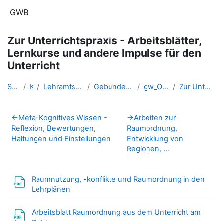
Zum Hauptinhalt
GWB
Zur Unterrichtspraxis - Arbeitsblätter,
Lernkurse und andere Impulse für den
Unterricht
Startseite
Kurse
Lehramtsausbildung GW im Clust...
Gebundenes Wahlfach: Österreich
gw_OE_raumordnung_1
Zur Unterrichtspraxis - Arbeit...
Abschnittsübersicht
←
Meta-Kognitives Wissen -
→
Arbeiten zur
Reflexion, Bewertungen,
Raumordnung,
Haltungen und Einstellungen
Entwicklung von
Regionen, ...
Raumnutzung, -konflikte und Raumordnung in den
Datei
Lehrplänen
Arbeitsblatt Raumordnung aus dem Unterricht am