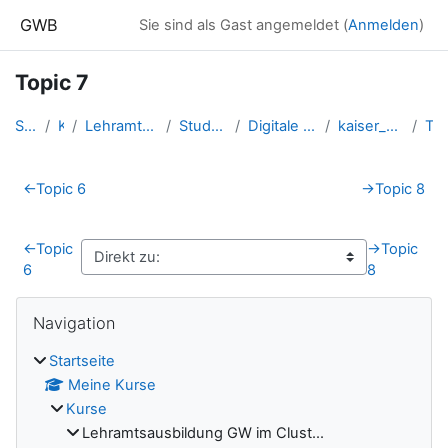
Zum Hauptinhalt
GWB
Sie sind als Gast angemeldet (
Anmelden
)
Topic 7
Startseite
Kurse
Lehramtsausbildung GW im Clust...
Studentische Lernkurse
Digitale Grundbildung - WS 2022
kaiser_sebastian_DGBgw_ws22
Topic 7
Abschnittsübersicht
←
Topic 6
→
Topic 8
←
Topic
→
Topic
6
8
Blöcke
Navigation überspringen
Navigation
Startseite
Meine Kurse
Kurse
Lehramtsausbildung GW im Clust...