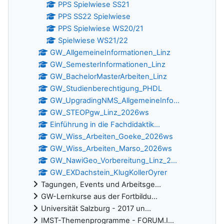
PPS Spielwiese SS21
PPS SS22 Spielwiese
PPS Spielwiese WS20/21
Spielwiese WS21/22
GW_AllgemeineInformationen_Linz
GW_SemesterInformationen_Linz
GW_BachelorMasterArbeiten_Linz
GW_Studienberechtigung_PHDL
GW_UpgradingNMS_AllgemeineInfo...
GW_STEOPgw_Linz_2026ws
Einführung in die Fachdidaktik...
GW_Wiss_Arbeiten_Goeke_2026ws
GW_Wiss_Arbeiten_Marso_2026ws
GW_NawiGeo_Vorbereitung_Linz_2...
GW_EXDachstein_KlugKollerOyrer
Tagungen, Events und Arbeitsge...
GW-Lernkurse aus der Fortbildu...
Universität Salzburg - 2017 un...
IMST-Themenprogramme - FORUM.I...