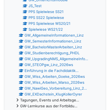
GW_Unterrichtsmodule
JS_Test
PPS Spielwiese SS21
PPS SS22 Spielwiese
PPS Spielwiese WS20/21
Spielwiese WS21/22
GW_AllgemeineInformationen_Linz
GW_SemesterInformationen_Linz
GW_BachelorMasterArbeiten_Linz
GW_Studienberechtigung_PHDL
GW_UpgradingNMS_AllgemeineInfo...
GW_STEOPgw_Linz_2026ws
Einführung in die Fachdidaktik...
GW_Wiss_Arbeiten_Goeke_2026ws
GW_Wiss_Arbeiten_Marso_2026ws
GW_NawiGeo_Vorbereitung_Linz_2...
GW_EXDachstein_KlugKollerOyrer
Tagungen, Events und Arbeitsge...
GW-Lernkurse aus der Fortbildu...