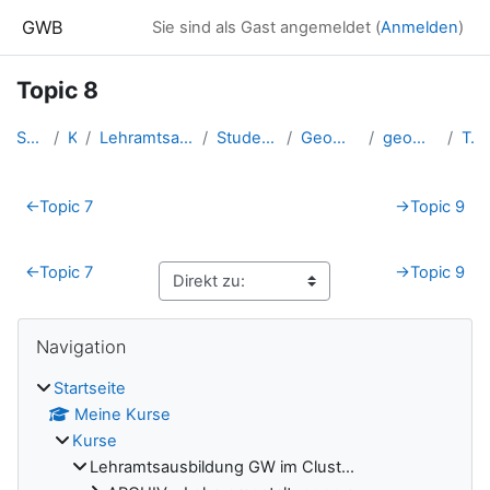
Zum Hauptinhalt
GWB
Sie sind als Gast angemeldet (
Anmelden
)
Topic 8
Startseite
Kurse
Lehramtsausbildung GW im Clust...
Studentische Lernkurse
Geomedien - WS 2022
geomedien_FAQ_EOB
Topic 8
Abschnittsübersicht
←
Topic 7
→
Topic 9
←
Topic 7
→
Topic 9
Blöcke
Navigation überspringen
Navigation
Startseite
Meine Kurse
Kurse
Lehramtsausbildung GW im Clust...