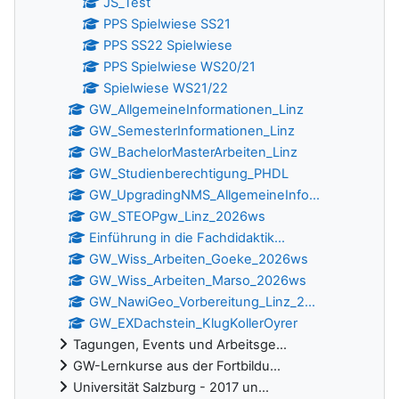
JS_Test
PPS Spielwiese SS21
PPS SS22 Spielwiese
PPS Spielwiese WS20/21
Spielwiese WS21/22
GW_AllgemeineInformationen_Linz
GW_SemesterInformationen_Linz
GW_BachelorMasterArbeiten_Linz
GW_Studienberechtigung_PHDL
GW_UpgradingNMS_AllgemeineInfo...
GW_STEOPgw_Linz_2026ws
Einführung in die Fachdidaktik...
GW_Wiss_Arbeiten_Goeke_2026ws
GW_Wiss_Arbeiten_Marso_2026ws
GW_NawiGeo_Vorbereitung_Linz_2...
GW_EXDachstein_KlugKollerOyrer
Tagungen, Events und Arbeitsge...
GW-Lernkurse aus der Fortbildu...
Universität Salzburg - 2017 un...