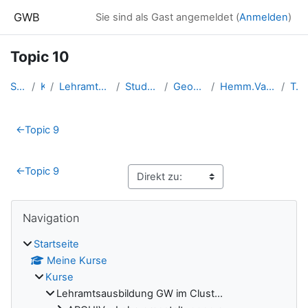
Zum Hauptinhalt
GWB
Sie sind als Gast angemeldet (
Anmelden
)
Topic 10
Startseite
Kurse
Lehramtsausbildung GW im Clust...
Studentische Lernkurse
Geomedien - WS 2023
Hemm.Vanessa_Geomedien_2023ws
Topic 10
Abschnittsübersicht
←
Topic 9
←
Topic 9
Blöcke
Navigation überspringen
Navigation
Startseite
Meine Kurse
Kurse
Lehramtsausbildung GW im Clust...