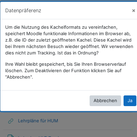
Zum Hauptinhalt
GWB
Sie sind als Gast angemeldet (
Anmelden
)
×
Datenpräferenz
Lehrpläne
Um die Nutzung des Kachelformats zu vereinfachen,
speichert Moodle funktionale Informationen im Browser ab,
Startseite
Kurse
Lehramtsausbildung GW im Clust...
ARCHIV - Lehrveranstaltungen a...
SS_2024
GW_BegleitLV_Bachelorpraktikum...
Lehrplä
z.B. die ID der zuletzt geöffneten Kachel. Diese Kachel wird
bei Ihrem nächsten Besuch wieder geöffnet. Wir verwenden
dies nicht zum Tracking. Ist das in Ordnung?
Ihre Wahl bleibt gespeichert, bis Sie Ihren Browserverlauf
Lehrpläne
löschen. Zum Deaktivieren der Funktion klicken Sie auf
"Abbrechen".
Ris_Leistungsbeurteilungsverordnung
Abbrechen
Ja
AHS_NMS_Lehrplan_Kurzfassung
Lehrpläne für HUM