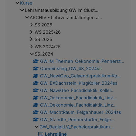
Kurse
Lehramtsausbildung GW im Clust...
ARCHIV - Lehrveranstaltungen a...
SS 2026
WS 2025/26
SS 2025
WS 2024/25
SS_2024
GW_M_Themen_Oekonomie_Pennerst...
Quereinstieg_GW_43_2024ss
GW_NawiGeo_GelaendepraktikumKo...
GW_EXDachstein_KlugKoller_2024ss
GW_NawiGeo_Fachdidaktik_Koller...
GW_Oekonomie_Fachdidaktik_Linz...
GW_Oekonomie_Fachdidaktik_Linz...
GW_MachtRaum_Felgenhauer_2024ss
GW_Staedte_Pennerstorfer_Felge...
GW_BegleitLV_Bachelorpraktikum...
Lehrpläne