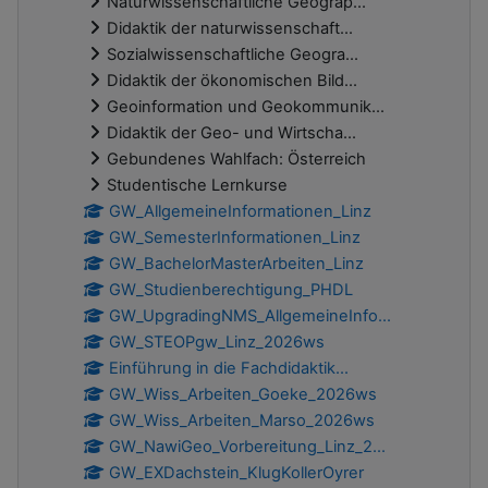
Naturwissenschaftliche Geograp...
Didaktik der naturwissenschaft...
Sozialwissenschaftliche Geogra...
Didaktik der ökonomischen Bild...
Geoinformation und Geokommunik...
Didaktik der Geo- und Wirtscha...
Gebundenes Wahlfach: Österreich
Studentische Lernkurse
GW_AllgemeineInformationen_Linz
GW_SemesterInformationen_Linz
GW_BachelorMasterArbeiten_Linz
GW_Studienberechtigung_PHDL
GW_UpgradingNMS_AllgemeineInfo...
GW_STEOPgw_Linz_2026ws
Einführung in die Fachdidaktik...
GW_Wiss_Arbeiten_Goeke_2026ws
GW_Wiss_Arbeiten_Marso_2026ws
GW_NawiGeo_Vorbereitung_Linz_2...
GW_EXDachstein_KlugKollerOyrer