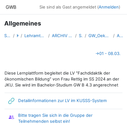
Zum Hauptinhalt
GWB
Sie sind als Gast angemeldet (
Anmelden
)
Allgemeines
Startseite
Kurse
Lehramtsausbildung GW im Clust...
ARCHIV - Lehrveranstaltungen a...
SS_2024
GW_Oekonomie_Fachdidaktik_Linz...
Allgemeines
Abschnittsübersicht
→
01 - 08.03.
Diese Lernplattform begleitet die LV "Fachdidaktik der
ökonomischen Bildung" von Frau Rettig im SS 2024 an der
JKU. Sie wird im Bachelor-Studium GW B 4.3 angerechnet
Link/URL
Detailinformationen zur LV im KUSSS-System
Bitte tragen Sie sich in die Gruppe der
Gruppenwahl
Teilnehmenden selbst ein!