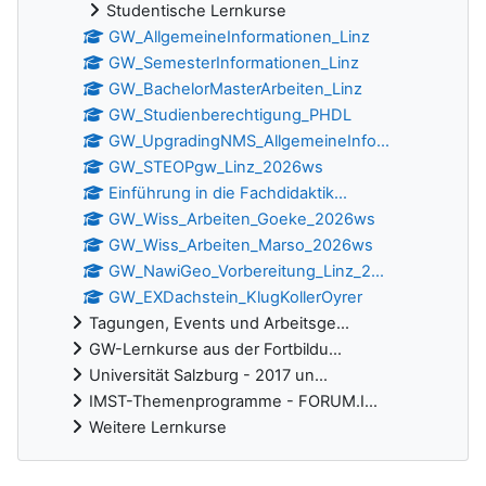
Studentische Lernkurse
GW_AllgemeineInformationen_Linz
GW_SemesterInformationen_Linz
GW_BachelorMasterArbeiten_Linz
GW_Studienberechtigung_PHDL
GW_UpgradingNMS_AllgemeineInfo...
GW_STEOPgw_Linz_2026ws
Einführung in die Fachdidaktik...
GW_Wiss_Arbeiten_Goeke_2026ws
GW_Wiss_Arbeiten_Marso_2026ws
GW_NawiGeo_Vorbereitung_Linz_2...
GW_EXDachstein_KlugKollerOyrer
Tagungen, Events und Arbeitsge...
GW-Lernkurse aus der Fortbildu...
Universität Salzburg - 2017 un...
IMST-Themenprogramme - FORUM.I...
Weitere Lernkurse