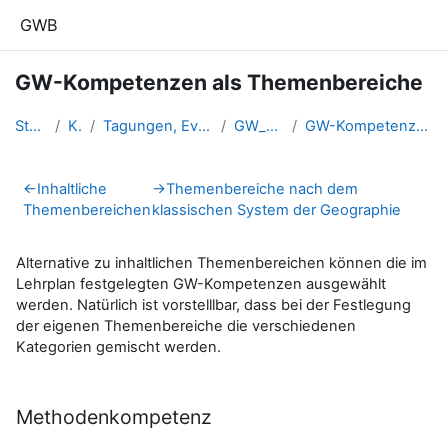
Zum Hauptinhalt
GWB
GW-Kompetenzen als Themenbereiche
Startseite
Kurse
Tagungen, Events und Arbeitsge...
GW_LehrerInnen
GW-Kompetenzen als Themenbereiche
Abschnittsübersicht
←
Inhaltliche
→
Themenbereiche nach dem
Themenbereichen
klassischen System der Geographie
Alternative zu inhaltlichen Themenbereichen können die im
Lehrplan festgelegten GW-Kompetenzen ausgewählt
werden. Natürlich ist vorstelllbar, dass bei der Festlegung
der eigenen Themenbereiche die verschiedenen
Kategorien gemischt werden.
Methodenkompetenz