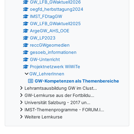
GW_LFB_GWaktuell2026
oegfd_herbsttagung2024
IMST_FDtagGW
GW_LFB_GWaktuell2025
ArgeGW_AHS_OOE
GW_LP2023
reccGWgeomedien
gesoeb_informationen
GW-Unterricht
Projektnetzwerk WiWiTe
GW_LehrerInnen
GW-Kompetenzen als Themenbereiche
Lehramtsausbildung GW im Clust...
GW-Lernkurse aus der Fortbildu...
Universität Salzburg - 2017 un...
IMST-Themenprogramme - FORUM.I...
Weitere Lernkurse