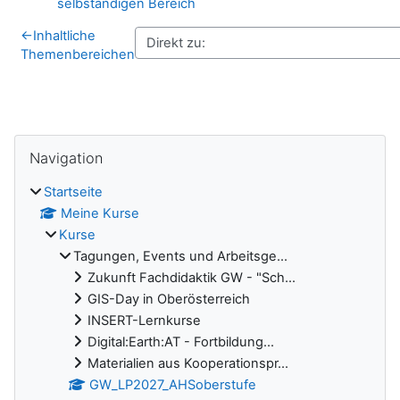
Forum
selbständigen Bereich
←
Inhaltliche
Themenbereichen
Blöcke
Navigation überspringen
Navigation
Startseite
Meine Kurse
Kurse
Tagungen, Events und Arbeitsge...
Zukunft Fachdidaktik GW - "Sch...
GIS-Day in Oberösterreich
INSERT-Lernkurse
Digital:Earth:AT - Fortbildung...
Materialien aus Kooperationspr...
GW_LP2027_AHSoberstufe