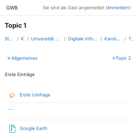
Zum Hauptinhalt
GWB
Sie sind als Gast angemeldet (
Anmelden
)
Topic 1
Startseite
Kurse
Universität Salzburg - 2017 un...
Digitale Information - SS 2016...
Karolina Birnbacher
Topic 1
Abschnittsübersicht
←
Allgemeines
→
Topic 2
Erste Einträge
Feedback
Erste Umfrage
.....
Datei
Google Earth