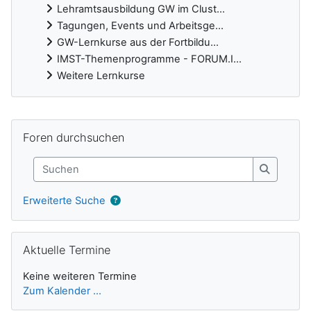
Lehramtsausbildung GW im Clust...
Tagungen, Events und Arbeitsge...
GW-Lernkurse aus der Fortbildu...
IMST-Themenprogramme - FORUM.I...
Weitere Lernkurse
Ergänzungsblöcke
Foren durchsuchen überspringen
Foren durchsuchen
Suchen
Suchen
Erweiterte Suche
Aktuelle Termine überspringen
Aktuelle Termine
Keine weiteren Termine
Zum Kalender ...