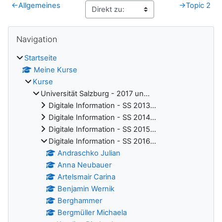
←
Allgemeines
→
Topic 2
Blöcke
Navigation überspringen
Navigation
Startseite
Meine Kurse
Kurse
Universität Salzburg - 2017 un...
Digitale Information - SS 2013...
Digitale Information - SS 2014...
Digitale Information - SS 2015...
Digitale Information - SS 2016...
Andraschko Julian
Anna Neubauer
Artelsmair Carina
Benjamin Wernik
Berghammer
Bergmüller Michaela