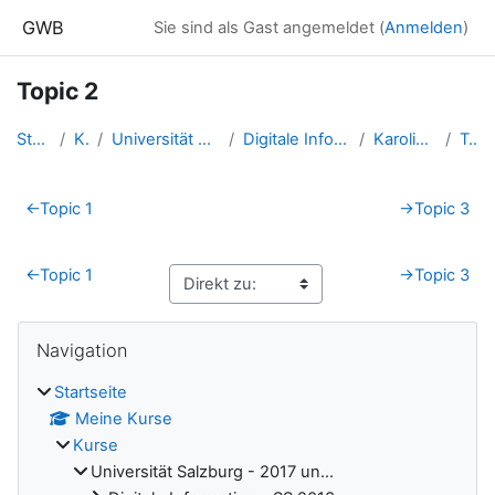
Zum Hauptinhalt
GWB
Sie sind als Gast angemeldet (
Anmelden
)
Topic 2
Startseite
Kurse
Universität Salzburg - 2017 un...
Digitale Information - SS 2016...
Karolina Birnbacher
Topic 2
Abschnittsübersicht
←
Topic 1
→
Topic 3
←
Topic 1
→
Topic 3
Blöcke
Navigation überspringen
Navigation
Startseite
Meine Kurse
Kurse
Universität Salzburg - 2017 un...