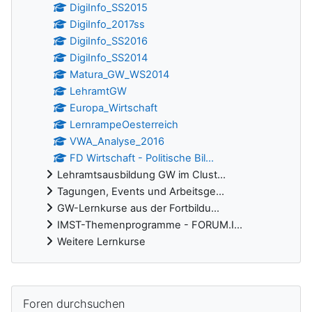
DigiInfo_SS2015
DigiInfo_2017ss
DigiInfo_SS2016
DigiInfo_SS2014
Matura_GW_WS2014
LehramtGW
Europa_Wirtschaft
LernrampeOesterreich
VWA_Analyse_2016
FD Wirtschaft - Politische Bil...
Lehramtsausbildung GW im Clust...
Tagungen, Events und Arbeitsge...
GW-Lernkurse aus der Fortbildu...
IMST-Themenprogramme - FORUM.I...
Weitere Lernkurse
Ergänzungsblöcke
Foren durchsuchen überspringen
Foren durchsuchen