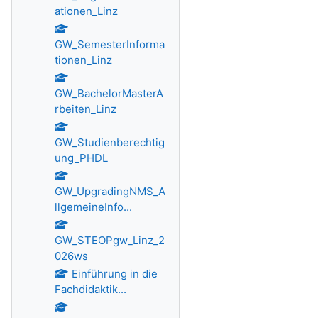
ationen_Linz
GW_SemesterInforma
tionen_Linz
GW_BachelorMasterA
rbeiten_Linz
GW_Studienberechtig
ung_PHDL
GW_UpgradingNMS_A
llgemeineInfo...
GW_STEOPgw_Linz_2
026ws
Einführung in die
Fachdidaktik...