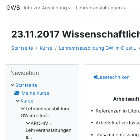
Zum Hauptinhalt
GWB
Info zur Ausbildung
Lehrveranstaltungen
23.11.2017 Wissenschaftlic
Startseite
Kurse
Lehramtsausbildung GW im Clust...
Blöcke
Navigation überspringen
Navigation
Abschnitts
◀︎
Lesetechniken
Startseite
Meine Kurse
Arbeitsauftrag 
Kurse
Lehramtsausbildung
• Referenzen in Lite
GW im Clust...
• Arbeitstitel verfass
ARCHIV -
Lehrveranstaltungen
• Zusammenfassung v
a...