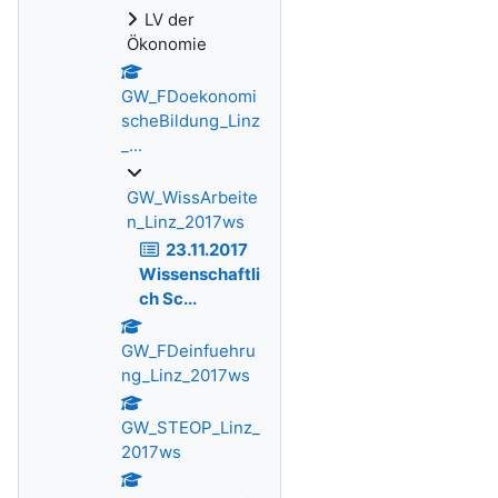
LV der
Ökonomie
GW_FDoekonomi
scheBildung_Linz
_...
GW_WissArbeite
n_Linz_2017ws
23.11.2017
Wissenschaftli
ch Sc...
GW_FDeinfuehru
ng_Linz_2017ws
GW_STEOP_Linz_
2017ws