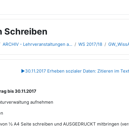
h Schreiben
ARCHIV - Lehrveranstaltungen a...
WS 2017/18
GW_WissA
übersicht
▶︎
30.11.2017 Erheben sozialer Daten: Zitieren im Text
bis 30.11.2017
raturverwaltung aufnehmen
en
on ½ A4 Seite schreiben und AUSGEDRUCKT mitbringen (ve