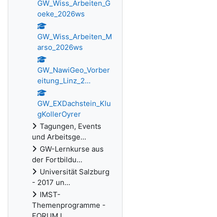
GW_Wiss_Arbeiten_G
oeke_2026ws
GW_Wiss_Arbeiten_M
arso_2026ws
GW_NawiGeo_Vorber
eitung_Linz_2...
GW_EXDachstein_Klu
gKollerOyrer
Tagungen, Events
und Arbeitsge...
GW-Lernkurse aus
der Fortbildu...
Universität Salzburg
- 2017 un...
IMST-
Themenprogramme -
FORUM.I...