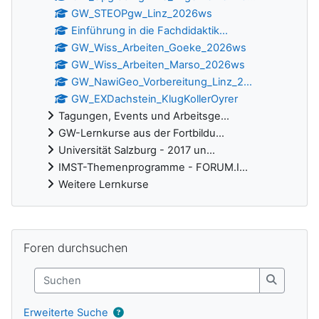
GW_STEOPgw_Linz_2026ws
Einführung in die Fachdidaktik...
GW_Wiss_Arbeiten_Goeke_2026ws
GW_Wiss_Arbeiten_Marso_2026ws
GW_NawiGeo_Vorbereitung_Linz_2...
GW_EXDachstein_KlugKollerOyrer
Tagungen, Events und Arbeitsge...
GW-Lernkurse aus der Fortbildu...
Universität Salzburg - 2017 un...
IMST-Themenprogramme - FORUM.I...
Weitere Lernkurse
Ergänzungsblöcke
Foren durchsuchen überspringen
Foren durchsuchen
Suchen
Suchen
Erweiterte Suche