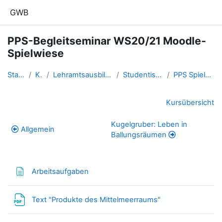
Zum Hauptinhalt
GWB
PPS-Begleitseminar WS20/21 Moodle-
Spielwiese
Startseite
Kurse
Lehramtsausbildung GW im Clust...
Studentische Lernkurse
PPS Spielwiese WS20/21
Abschnittsübersicht
Kursübersicht
Kugelgruber: Leben in
Allgemein
Ballungsräumen
Textseite
Arbeitsaufgaben
Datei
Text "Produkte des Mittelmeerraums"