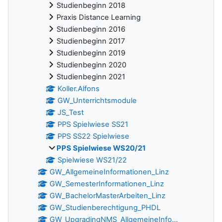
Studienbeginn 2018
Praxis Distance Learning
Studienbeginn 2016
Studienbeginn 2017
Studienbeginn 2019
Studienbeginn 2020
Studienbeginn 2021
Koller.Alfons
GW_Unterrichtsmodule
JS_Test
PPS Spielwiese SS21
PPS SS22 Spielwiese
PPS Spielwiese WS20/21
Spielwiese WS21/22
GW_AllgemeineInformationen_Linz
GW_SemesterInformationen_Linz
GW_BachelorMasterArbeiten_Linz
GW_Studienberechtigung_PHDL
GW_UpgradingNMS_AllgemeineInfo...