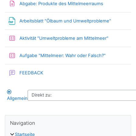
Aufgabe
Abgabe: Produkte des Mittelmeerraums
Datei
Arbeitsblatt "Ölbaum und Umweltprobleme"
Test
Aktivität "Umweltprobleme am Mittelmeer"
Test
Aufgabe "Mittelmeer: Wahr oder Falsch?"
Forum
FEEDBACK
Allgemein
Blöcke
Navigation überspringen
Navigation
Startseite