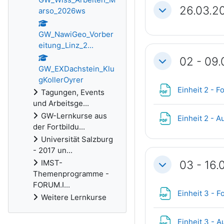
26.03.2
arso_2026ws
Einklappen
GW_NawiGeo_Vorber
eitung_Linz_2...
02 - 09.
Einklappen
GW_EXDachstein_Klu
gKollerOyrer
Einheit 2 - F
Tagungen, Events
und Arbeitsge...
GW-Lernkurse aus
Einheit 2 - 
der Fortbildu...
Universität Salzburg
- 2017 un...
03 - 16.
IMST-
Einklappen
Themenprogramme -
FORUM.I...
Einheit 3 - F
Weitere Lernkurse
Einheit 3 - 