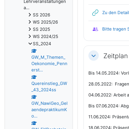
Lehrveranstaltungen
a...
Zu den Detai
SS 2026
WS 2025/26
Bitte tragen
SS 2025
WS 2024/25
SS_2024
Zeitplan
GW_M_Themen_
Einklappen
Oekonomie_Penn
erst...
Bis 14.05.2024: Vo
Quereinstieg_GW
28.05.2022: Fragen
_43_2024ss
04.06.2022: Arbeit 
GW_NawiGeo_Gel
Bis 07.06.2024: Abg
aendepraktikumK
o...
11.06.2024: Präsent
18.06.2024: Präsen