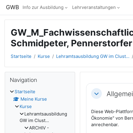
Zum Hauptinhalt
GWB
Info zur Ausbildung
Lehrveranstaltungen
GW_M_Fachwissenschaftlich
Schmidpeter, Pennerstorfer
Startseite
Kurse
Lehramtsausbildung GW im Clust...
Blöcke
Navigation überspringen
Navigation
Abschnitts
Startseite
Allgeme
Einklappen
Meine Kurse
Kurse
Diese Web-Plattfor
Lehramtsausbildung
Ökonomie" von Bern
GW im Clust...
anrechenbar.
ARCHIV -