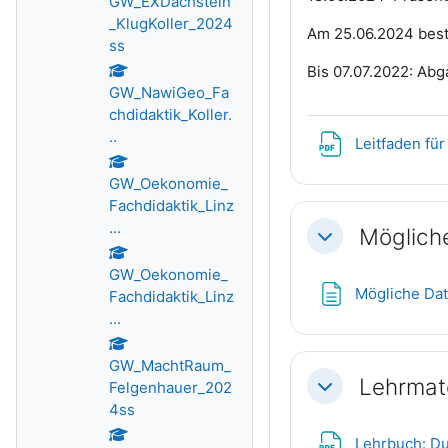
GW_EXDachstein
_KlugKoller_2024
Am 25.06.2024 best
ss
Bis 07.07.2022: Abg
GW_NawiGeo_Fa
chdidaktik_Koller.
..
Leitfaden fü
GW_Oekonomie_
Fachdidaktik_Linz
...
Möglich
Einklappen
GW_Oekonomie_
Mögliche Da
Fachdidaktik_Linz
...
GW_MachtRaum_
Lehrmate
Felgenhauer_202
Einklappen
4ss
Lehrbuch: Du