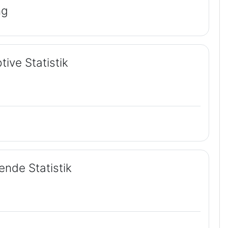
ng
ive Statistik
ende Statistik