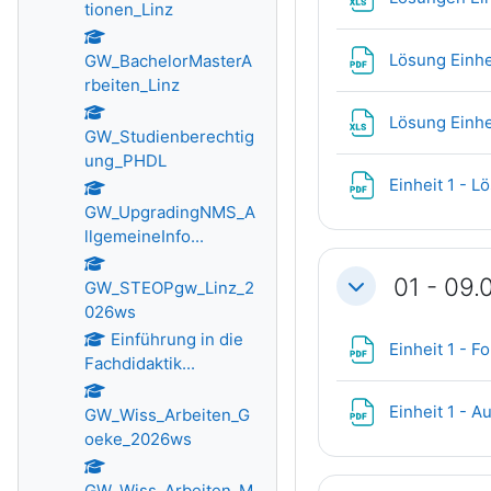
tionen_Linz
Lösung Einhe
GW_BachelorMasterA
rbeiten_Linz
Lösung Einhe
GW_Studienberechtig
ung_PHDL
Einheit 1 - 
GW_UpgradingNMS_A
llgemeineInfo...
01 - 09.
GW_STEOPgw_Linz_2
Einklappen
026ws
Einführung in die
Einheit 1 - F
Fachdidaktik...
Einheit 1 - 
GW_Wiss_Arbeiten_G
oeke_2026ws
GW_Wiss_Arbeiten_M