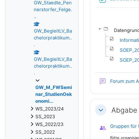
GW_Staedte_Pen
nerstorfer_Felge.
..
Datengrund
GW_BegleitLV_Ba
chelorpraktikum..
Informat
.
SOEP_200
GW_BegleitLV_Ba
SOEP_200
chelorpraktikum..
.
Forum zum A
GW_M_FWSemi
nar_StudienOek
onomi...
Abgabe 
WS_2023/24
Einklappen
SS_2023
WS_2022/23
Gruppen für
SS_2022
Bitte organisi