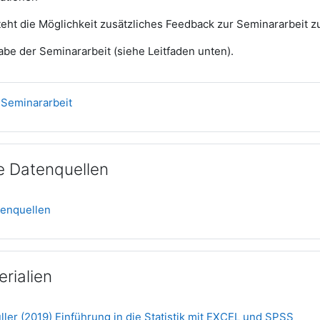
eht die Möglichkeit zusätzliches Feedback zur Seminararbeit
abe der Seminararbeit (siehe Leitfaden unten).
Datei
r Seminararbeit
e Datenquellen
Textseite
tenquellen
rialien
Date
ller (2019) Einführung in die Statistik mit EXCEL und SPSS