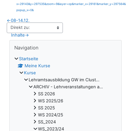
x=29143&y=297535&zoom=9&layer=op&marker_x=29161&marker_y=297564&
popup_x=0&
←
08-14.12.
Inhalte
→
Blöcke
Navigation überspringen
Navigation
Startseite
Meine Kurse
Kurse
Lehramtsausbildung GW im Clust...
ARCHIV - Lehrveranstaltungen a...
SS 2026
WS 2025/26
SS 2025
WS 2024/25
SS_2024
WS_2023/24