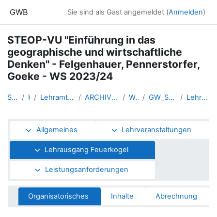
Zum Hauptinhalt
GWB
Sie sind als Gast angemeldet (
Anmelden
)
STEOP-VU "Einführung in das
geographische und wirtschaftliche
Denken" - Felgenhauer, Pennerstorfer,
Goeke - WS 2023/24
Startseite
Kurse
Lehramtsausbildung GW im Clust...
ARCHIV - Lehrveranstaltungen a...
WS_2023/24
GW_STEOPgw_Linz_2023ws
Lehrausgang Feuerkogel
Abschnittsübersicht
Allgemeines
Lehrveranstaltungen
Lehrausgang Feuerkogel
Leistungsanforderungen
Organisatorisches
Inhalte
Abrechnung