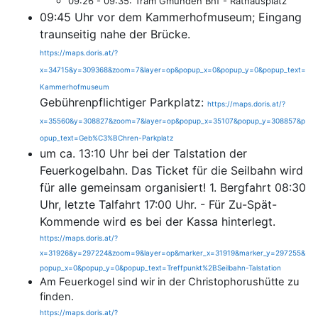
09:26 - 09:35: Tram Gmunden Bhf - Rathausplatz
09:45 Uhr vor dem Kammerhofmuseum; Eingang
traunseitig nahe der Brücke.
https://maps.doris.at/?
x=34715&y=309368&zoom=7&layer=op&popup_x=0&popup_y=0&popup_text=
Kammerhofmuseum
Gebührenpflichtiger Parkplatz:
https://maps.doris.at/?
x=35560&y=308827&zoom=7&layer=op&popup_x=35107&popup_y=308857&p
opup_text=Geb%C3%BChren-Parkplatz
um ca. 13:10 Uhr bei der Talstation der
Feuerkogelbahn. Das Ticket für die Seilbahn wird
für alle gemeinsam organisiert! 1. Bergfahrt 08:30
Uhr, letzte Talfahrt 17:00 Uhr. - Für Zu-Spät-
Kommende wird es bei der Kassa hinterlegt.
https://maps.doris.at/?
x=31926&y=297224&zoom=9&layer=op&marker_x=31919&marker_y=297255&
popup_x=0&popup_y=0&popup_text=Treffpunkt%2BSeilbahn-Talstation
Am Feuerkogel sind wir in der Christophorushütte zu
finden.
https://maps.doris.at/?