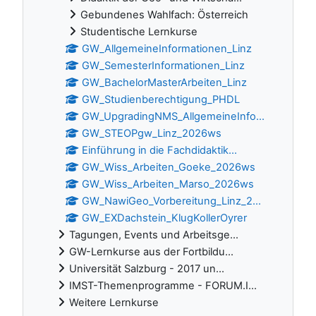
Gebundenes Wahlfach: Österreich
Studentische Lernkurse
GW_AllgemeineInformationen_Linz
GW_SemesterInformationen_Linz
GW_BachelorMasterArbeiten_Linz
GW_Studienberechtigung_PHDL
GW_UpgradingNMS_AllgemeineInfo...
GW_STEOPgw_Linz_2026ws
Einführung in die Fachdidaktik...
GW_Wiss_Arbeiten_Goeke_2026ws
GW_Wiss_Arbeiten_Marso_2026ws
GW_NawiGeo_Vorbereitung_Linz_2...
GW_EXDachstein_KlugKollerOyrer
Tagungen, Events und Arbeitsge...
GW-Lernkurse aus der Fortbildu...
Universität Salzburg - 2017 un...
IMST-Themenprogramme - FORUM.I...
Weitere Lernkurse