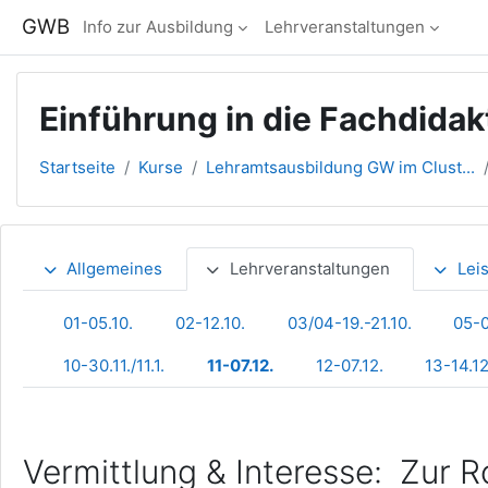
Zum Hauptinhalt
GWB
Info zur Ausbildung
Lehrveranstaltungen
Einführung in die Fachdidak
Startseite
Kurse
Lehramtsausbildung GW im Clust...
Abschnittsübersicht
Allgemeines
Lehrveranstaltungen
Lei
01-05.10.
02-12.10.
03/04-19.-21.10.
05-0
10-30.11./11.1.
11-07.12.
12-07.12.
13-14.12
Vermittlung & Interesse: Zur R