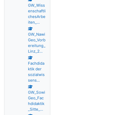
GW_Wiss
enschaftli
chesArbe
iten_...
GW_Nawi
Geo_Vorb
ereitung_
Linz_2...
Fachdida
ktik der
sozialwis
sens...
GW_Sowi
Geo_Fac
hdidaktik
_Sitte_...