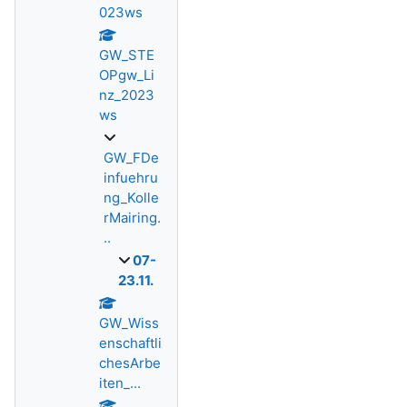
023ws
GW_STE
OPgw_Li
nz_2023
ws
GW_FDe
infuehru
ng_Kolle
rMairing.
..
07-
23.11.
GW_Wiss
enschaftli
chesArbe
iten_...