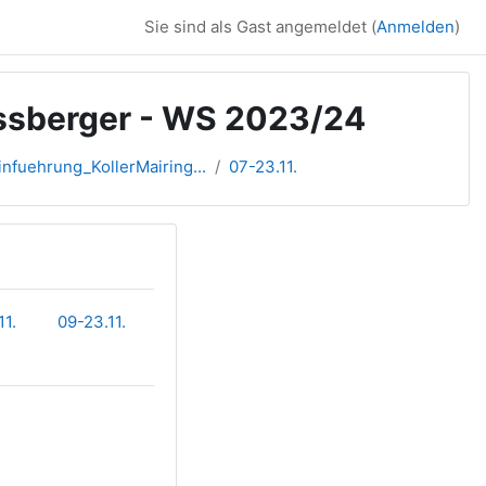
Sie sind als Gast angemeldet (
Anmelden
)
iessberger - WS 2023/24
fuehrung_KollerMairing...
07-23.11.
11.
09-23.11.