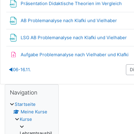
Datei
Präsentation Didaktische Theorien im Vergleich
Datei
AB Problemanalyse nach Klafki und Vielhaber
Da
LSG AB Problemanalyse nach Klafki und Vielhaber
Aufgabe Problemanalyse nach Vielhaber und Klafki
◀︎
06-16.11.
Blöcke
Navigation überspringen
Navigation
Startseite
Meine Kurse
Kurse
Lehramtsausbil