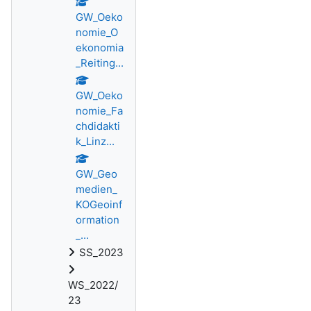
GW_Oeko
nomie_O
ekonomia
_Reiting...
GW_Oeko
nomie_Fa
chdidakti
k_Linz...
GW_Geo
medien_
KOGeoinf
ormation
_...
SS_2023
WS_2022/
23