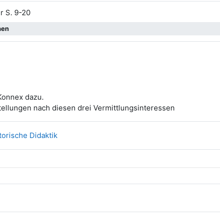
Datei
r S. 9-20
nen
Konnex dazu.
ellungen nach diesen drei Vermittlungsinteressen
Link/URL
torische Didaktik