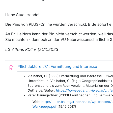
Liebe Studierende!
Die Pins von PLUS-Online wurden verschickt. Bitte sofort ei
An Fr. Heidorn kann der Pin nicht verschict werden, weil da
Sie möchten - dennoch an der VU Naturwissenschaftliche Ge
LG Alfons KOller (21.11.2023=
Aufgabe
Pflichtlektüre L7.1: Vermittlung und Interesse
Vielhaber, C. (1999): Vermittlung und Interesse - Zw
Unterricht. In: Vielhaber, C. (Hg.): Geographiedidak
Spurensuche bis zum Raumverzicht. Materialien der D
Online verfügbar:
https://homepage.univie.ac.at/christ
Peter Baumgartner (2003) Lerntheorien und Lernwerkze
Web:
http://peter.baumgartner.name/wp-content/
Werkzeuge.pdf
(15.12.2017)