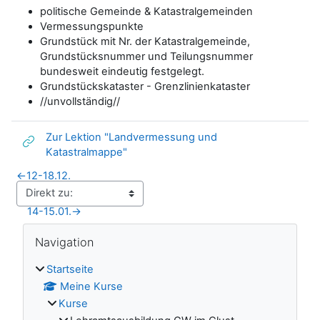
politische Gemeinde & Katastralgemeinden
Vermessungspunkte
Grundstück mit Nr. der Katastralgemeinde,
Grundstücksnummer und Teilungsnummer
bundesweit eindeutig festgelegt.
Grundstückskataster - Grenzlinienkataster
//unvollständig//
Zur Lektion "Landvermessung und
Link/URL
Katastralmappe"
←
12-18.12.
14-15.01.
→
Blöcke
Navigation überspringen
Navigation
Startseite
Meine Kurse
Kurse