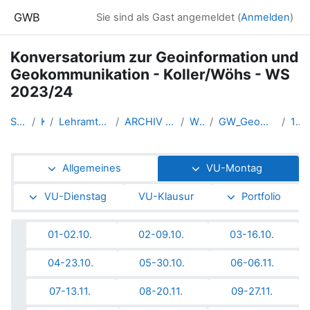
Zum Hauptinhalt
GWB
Sie sind als Gast angemeldet (
Anmelden
)
Konversatorium zur Geoinformation und
Geokommunikation - Koller/Wöhs - WS
2023/24
Startseite
Kurse
Lehramtsausbildung GW im Clust...
ARCHIV - Lehrveranstaltungen a...
WS_2023/24
GW_Geomedien_KOGeoinformation_...
13-08.01.
Abschnittsübersicht
Allgemeines
VU-Montag
VU-Dienstag
VU-Klausur
Portfolio
01-02.10.
02-09.10.
03-16.10.
04-23.10.
05-30.10.
06-06.11.
07-13.11.
08-20.11.
09-27.11.