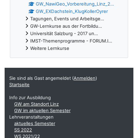
GW_NawiGeo_Vorbereitung_Linz_2...
GW_EXDachstein_KlugKollerOyrer
Tagungen, Events und Arbeitsge...
GW-Lernkurse aus der Fortbildu...
Universität Salzburg - 2017 un...
IMST-Themenprogramme - FORUM.I...
Weitere Lernkurse
Ergänzungsblöcke
Sie sind als Gast angemeldet (
Anmelden
)
Startseite
Info zur Ausbildung
GW am Standort Linz
GW im aktuellen Semester
Lehrveranstaltungen
aktuelles Semester
SS 2022
WS 2021/22