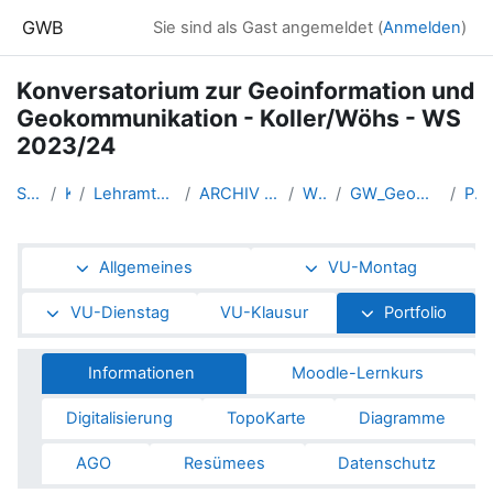
Zum Hauptinhalt
GWB
Sie sind als Gast angemeldet (
Anmelden
)
Konversatorium zur Geoinformation und
Geokommunikation - Koller/Wöhs - WS
2023/24
Startseite
Kurse
Lehramtsausbildung GW im Clust...
ARCHIV - Lehrveranstaltungen a...
WS_2023/24
GW_Geomedien_KOGeoinformation_...
Portfolio
Abschnittsübersicht
Allgemeines
VU-Montag
VU-Dienstag
VU-Klausur
Portfolio
Informationen
Moodle-Lernkurs
Digitalisierung
TopoKarte
Diagramme
AGO
Resümees
Datenschutz