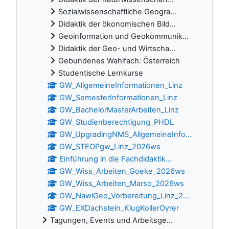
Sozialwissenschaftliche Geogra...
Didaktik der ökonomischen Bild...
Geoinformation und Geokommunik...
Didaktik der Geo- und Wirtscha...
Gebundenes Wahlfach: Österreich
Studentische Lernkurse
GW_AllgemeineInformationen_Linz
GW_SemesterInformationen_Linz
GW_BachelorMasterArbeiten_Linz
GW_Studienberechtigung_PHDL
GW_UpgradingNMS_AllgemeineInfo...
GW_STEOPgw_Linz_2026ws
Einführung in die Fachdidaktik...
GW_Wiss_Arbeiten_Goeke_2026ws
GW_Wiss_Arbeiten_Marso_2026ws
GW_NawiGeo_Vorbereitung_Linz_2...
GW_EXDachstein_KlugKollerOyrer
Tagungen, Events und Arbeitsge...