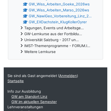
GW_Wiss_Arbeiten_Goeke_2026ws
GW_Wiss_Arbeiten_Marso_2026ws
GW_NawiGeo_Vorbereitung_Linz_2...
GW_EXDachstein_KlugKollerOyrer
Tagungen, Events und Arbeitsge...
GW-Lernkurse aus der Fortbildu...
Universität Salzburg - 2017 un...
IMST-Themenprogramme - FORUM.I...
Weitere Lernkurse
Ergänzungsblöcke
Sie sind als Gast angemeldet (
Anmelden
)
Startseite
Info zur Ausbildung
GW am Standort Linz
GW im aktuellen Semester
Lehrveranstaltungen