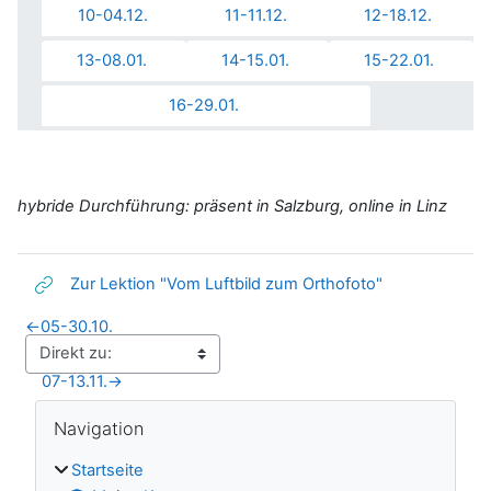
10-04.12.
11-11.12.
12-18.12.
13-08.01.
14-15.01.
15-22.01.
16-29.01.
hybride Durchführung: präsent in Salzburg, online in Linz
Link/URL
Zur Lektion "Vom Luftbild zum Orthofoto"
←
05-30.10.
07-13.11.
→
Blöcke
Navigation überspringen
Navigation
Startseite