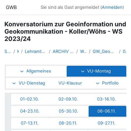
Zum Hauptinhalt
GWB
Sie sind als Gast angemeldet (
Anmelden
)
Konversatorium zur Geoinformation und
Geokommunikation - Koller/Wöhs - WS
2023/24
Startseite
Kurse
Lehramtsausbildung GW im Clust...
ARCHIV - Lehrveranstaltungen a...
WS_2023/24
GW_Geomedien_KOGeoinformation_...
06-06.11.
Abschnittsübersicht
Allgemeines
VU-Montag
VU-Dienstag
VU-Klausur
Portfolio
01-02.10.
02-09.10.
03-16.10.
04-23.10.
05-30.10.
06-06.11.
07-13.11.
08-20.11.
09-27.11.