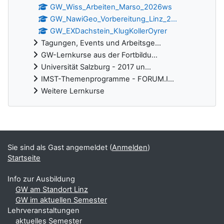
GW_Wiss_Arbeiten_Marso_2026ws
GW_NawiGeo_Vorbereitung_Linz_2...
GW_EXDachstein_KlugKollerOyrer
Tagungen, Events und Arbeitsge...
GW-Lernkurse aus der Fortbildu...
Universität Salzburg - 2017 un...
IMST-Themenprogramme - FORUM.I...
Weitere Lernkurse
Ergänzungsblöcke
Sie sind als Gast angemeldet (
Anmelden
)
Startseite
Info zur Ausbildung
GW am Standort Linz
GW im aktuellen Semester
Lehrveranstaltungen
aktuelles Semester