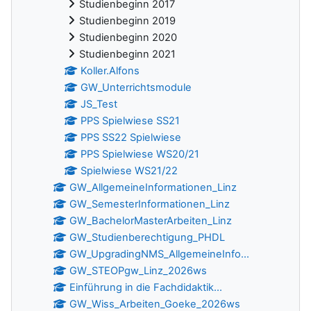
Studienbeginn 2017
Studienbeginn 2019
Studienbeginn 2020
Studienbeginn 2021
Koller.Alfons
GW_Unterrichtsmodule
JS_Test
PPS Spielwiese SS21
PPS SS22 Spielwiese
PPS Spielwiese WS20/21
Spielwiese WS21/22
GW_AllgemeineInformationen_Linz
GW_SemesterInformationen_Linz
GW_BachelorMasterArbeiten_Linz
GW_Studienberechtigung_PHDL
GW_UpgradingNMS_AllgemeineInfo...
GW_STEOPgw_Linz_2026ws
Einführung in die Fachdidaktik...
GW_Wiss_Arbeiten_Goeke_2026ws