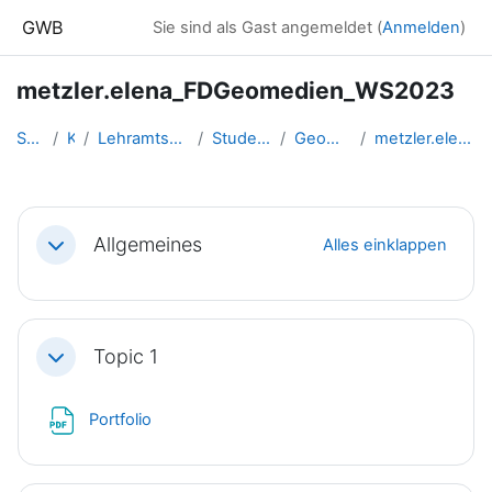
Zum Hauptinhalt
GWB
Sie sind als Gast angemeldet (
Anmelden
)
metzler.elena_FDGeomedien_WS2023
Startseite
Kurse
Lehramtsausbildung GW im Clust...
Studentische Lernkurse
Geomedien - WS 2023
metzler.elena_FDGeomedien_WS2023
Abschnittsübersicht
Allgemeines
Alles einklappen
Einklappen
Topic 1
Einklappen
Datei
Portfolio