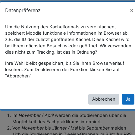
Zum Hauptinhalt
GWB
Sie sind als Gast angemeldet (
Anmelden
)
×
Datenpräferenz
Fachdidaktische Begleitung zum
Um die Nutzung des Kachelformats zu vereinfachen,
Bachelorpraktikum GW - Gruppe
speichert Moodle funktionale Informationen im Browser ab,
Kerschbaummair - SS 2024
z.B. die ID der zuletzt geöffneten Kachel. Diese Kachel wird
bei Ihrem nächsten Besuch wieder geöffnet. Wir verwenden
dies nicht zum Tracking. Ist das in Ordnung?
Startseite
Kurse
Lehramtsausbildung GW im Clust...
ARCHIV - Lehrveranstaltungen a...
SS_2024
GW_BegleitLV_Bachelorpraktikum...
Ihre Wahl bleibt gespeichert, bis Sie Ihren Browserverlauf
löschen. Zum Deaktivieren der Funktion klicken Sie auf
"Abbrechen".
UV "Kompetenzorientierung, Medien, Lernorte"
Abbrechen
Ja
Der Ablauf im Sommersemester bzw. Wintersemester
Im
November / April
werden die Studierenden über die
Möglichkeit des Fachpraktikums informiert.
Von
November
bis
Jänner / Mai
bis
September
melden
sich die Studierenden in Zweier-Gruppen im Büro für PPS