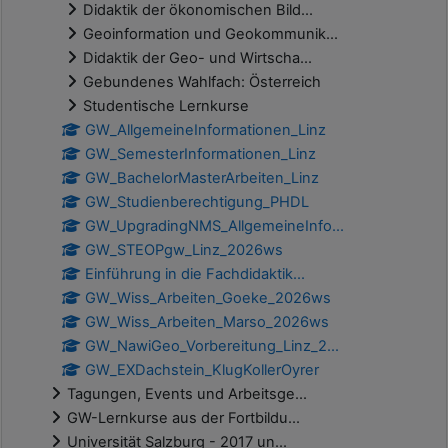
Didaktik der ökonomischen Bild...
Geoinformation und Geokommunik...
Didaktik der Geo- und Wirtscha...
Gebundenes Wahlfach: Österreich
Studentische Lernkurse
GW_AllgemeineInformationen_Linz
GW_SemesterInformationen_Linz
GW_BachelorMasterArbeiten_Linz
GW_Studienberechtigung_PHDL
GW_UpgradingNMS_AllgemeineInfo...
GW_STEOPgw_Linz_2026ws
Einführung in die Fachdidaktik...
GW_Wiss_Arbeiten_Goeke_2026ws
GW_Wiss_Arbeiten_Marso_2026ws
GW_NawiGeo_Vorbereitung_Linz_2...
GW_EXDachstein_KlugKollerOyrer
Tagungen, Events und Arbeitsge...
GW-Lernkurse aus der Fortbildu...
Universität Salzburg - 2017 un...