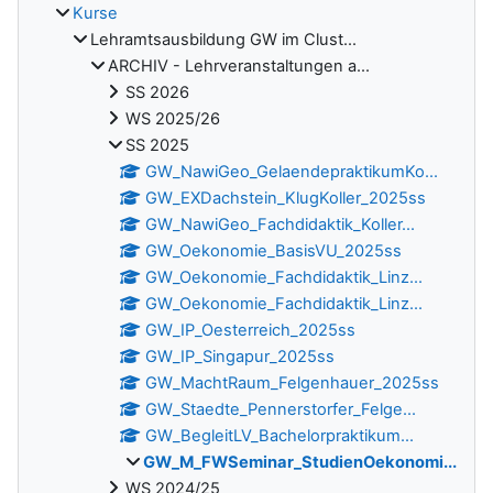
Kurse
Lehramtsausbildung GW im Clust...
ARCHIV - Lehrveranstaltungen a...
SS 2026
WS 2025/26
SS 2025
GW_NawiGeo_GelaendepraktikumKo...
GW_EXDachstein_KlugKoller_2025ss
GW_NawiGeo_Fachdidaktik_Koller...
GW_Oekonomie_BasisVU_2025ss
GW_Oekonomie_Fachdidaktik_Linz...
GW_Oekonomie_Fachdidaktik_Linz...
GW_IP_Oesterreich_2025ss
GW_IP_Singapur_2025ss
GW_MachtRaum_Felgenhauer_2025ss
GW_Staedte_Pennerstorfer_Felge...
GW_BegleitLV_Bachelorpraktikum...
GW_M_FWSeminar_StudienOekonomi...
WS 2024/25