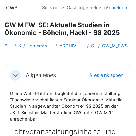
Zum Hauptinhalt
GWB
Sie sind als Gast angemeldet (
Anmelden
)
GW M FW-SE: Aktuelle Studien in
Ökonomie - Böheim, Hackl - SS 2025
Startseite
Kurse
Lehramtsausbildung GW im Clust...
ARCHIV - Lehrveranstaltungen a...
SS 2025
GW_M_FWSeminar_StudienOekonomi...
Abschnittsübersicht
Allgemeines
Alles einklappen
Einklappen
Diese Web-Plattform begleitet die Lehrveranstaltung
"Fachwissenschaftliches Seminar Ökonomie: Aktuelle
Studien in angewandter Ökonomie" SS 2025 an der
JKU. Sie ist im Masterstudium GW unter GW M 1.1
anrechenbar.
Lehrveranstaltungsinhalte und