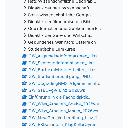
Naturwissenschaftliche Geograp...
Didaktik der naturwissenschaft...
Sozialwissenschaftliche Geogra...
Didaktik der ökonomischen Bild...
Geoinformation und Geokommunik...
Didaktik der Geo- und Wirtscha...
Gebundenes Wahlfach: Österreich
Studentische Lernkurse
GW_AllgemeineInformationen_Linz
GW_SemesterInformationen_Linz
GW_BachelorMasterArbeiten_Linz
GW_Studienberechtigung_PHDL
GW_UpgradingNMS_AllgemeineInfo...
GW_STEOPgw_Linz_2026ws
Einführung in die Fachdidaktik...
GW_Wiss_Arbeiten_Goeke_2026ws
GW_Wiss_Arbeiten_Marso_2026ws
GW_NawiGeo_Vorbereitung_Linz_2...
GW_EXDachstein_KlugKollerOyrer