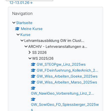
12-13.01.26
→
Blöcke
Navigation überspringen
Navigation
Startseite
Meine Kurse
Kurse
Lehramtsausbildung GW im Clust...
ARCHIV - Lehrveranstaltungen a...
SS 2026
WS 2025/26
GW_STEOPgw_Linz_2025ws
GW_FDeinfuehrung_KollerAnich_2...
GW_Wiss_Arbeiten_Goeke_2025ws
GW_Wiss_Arbeiten_Marso_2025ws
GW_NawiGeo_Vorbereitung_Linz_2...
GW_SowiGeo_FD_Spiessberger_2025w
s