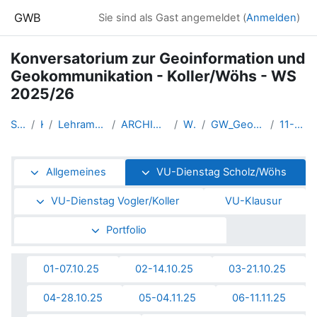
Zum Hauptinhalt
GWB
Sie sind als Gast angemeldet (
Anmelden
)
Konversatorium zur Geoinformation und
Geokommunikation - Koller/Wöhs - WS
2025/26
Startseite
Kurse
Lehramtsausbildung GW im Clust...
ARCHIV - Lehrveranstaltungen a...
WS 2025/26
GW_Geomedien_KOGeoinformation_...
11-16.12.25 iDEAS:lab
Abschnittsübersicht
Allgemeines
VU-Dienstag Scholz/Wöhs
VU-Dienstag Vogler/Koller
VU-Klausur
Portfolio
01-07.10.25
02-14.10.25
03-21.10.25
04-28.10.25
05-04.11.25
06-11.11.25