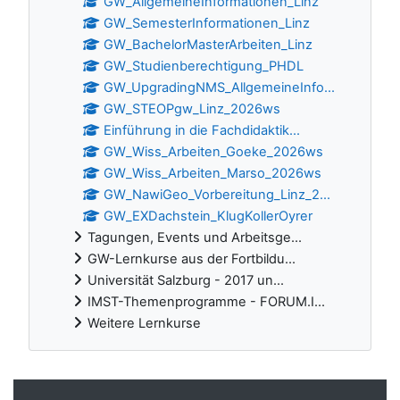
GW_AllgemeineInformationen_Linz
GW_SemesterInformationen_Linz
GW_BachelorMasterArbeiten_Linz
GW_Studienberechtigung_PHDL
GW_UpgradingNMS_AllgemeineInfo...
GW_STEOPgw_Linz_2026ws
Einführung in die Fachdidaktik...
GW_Wiss_Arbeiten_Goeke_2026ws
GW_Wiss_Arbeiten_Marso_2026ws
GW_NawiGeo_Vorbereitung_Linz_2...
GW_EXDachstein_KlugKollerOyrer
Tagungen, Events und Arbeitsge...
GW-Lernkurse aus der Fortbildu...
Universität Salzburg - 2017 un...
IMST-Themenprogramme - FORUM.I...
Weitere Lernkurse
Ergänzungsblöcke