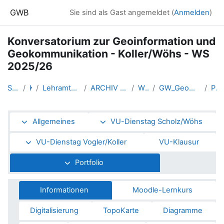
Zum Hauptinhalt
GWB
Sie sind als Gast angemeldet (
Anmelden
)
Konversatorium zur Geoinformation und
Geokommunikation - Koller/Wöhs - WS
2025/26
Startseite
Kurse
Lehramtsausbildung GW im Clust...
ARCHIV - Lehrveranstaltungen a...
WS 2025/26
GW_Geomedien_KOGeoinformation_...
Portfolio
Abschnittsübersicht
Allgemeines
VU-Dienstag Scholz/Wöhs
VU-Dienstag Vogler/Koller
VU-Klausur
Portfolio
Informationen
Moodle-Lernkurs
Digitalisierung
TopoKarte
Diagramme