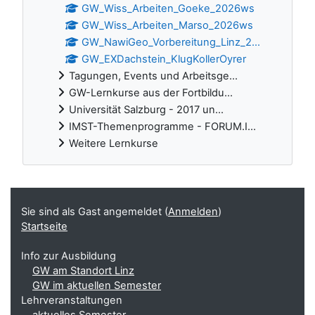
GW_Wiss_Arbeiten_Goeke_2026ws
GW_Wiss_Arbeiten_Marso_2026ws
GW_NawiGeo_Vorbereitung_Linz_2...
GW_EXDachstein_KlugKollerOyrer
Tagungen, Events und Arbeitsge...
GW-Lernkurse aus der Fortbildu...
Universität Salzburg - 2017 un...
IMST-Themenprogramme - FORUM.I...
Weitere Lernkurse
Ergänzungsblöcke
Sie sind als Gast angemeldet (
Anmelden
)
Startseite
Info zur Ausbildung
GW am Standort Linz
GW im aktuellen Semester
Lehrveranstaltungen
aktuelles Semester