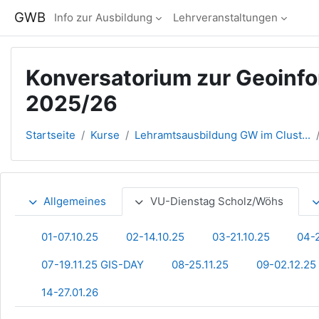
Zum Hauptinhalt
GWB
Info zur Ausbildung
Lehrveranstaltungen
Konversatorium zur Geoinf
2025/26
Startseite
Kurse
Lehramtsausbildung GW im Clust...
Abschnittsübersicht
Allgemeines
VU-Dienstag Scholz/Wöhs
01-07.10.25
02-14.10.25
03-21.10.25
04-2
07-19.11.25 GIS-DAY
08-25.11.25
09-02.12.25
14-27.01.26