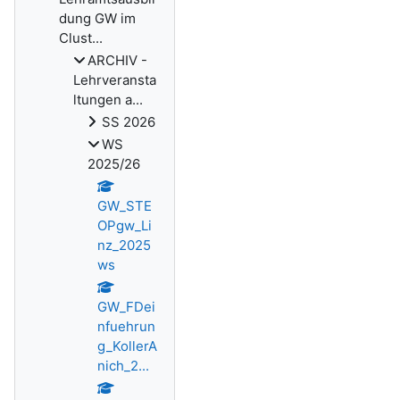
dung GW im
Clust...
ARCHIV -
Lehrveransta
ltungen a...
SS 2026
WS
2025/26
GW_STE
OPgw_Li
nz_2025
ws
GW_FDei
nfuehrun
g_KollerA
nich_2...