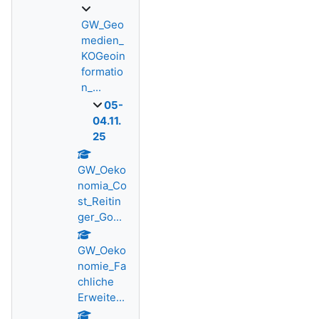
GW_Geo
medien_
KOGeoin
formatio
n_...
05-
04.11.
25
GW_Oeko
nomia_Co
st_Reitin
ger_Go...
GW_Oeko
nomie_Fa
chliche
Erweite...