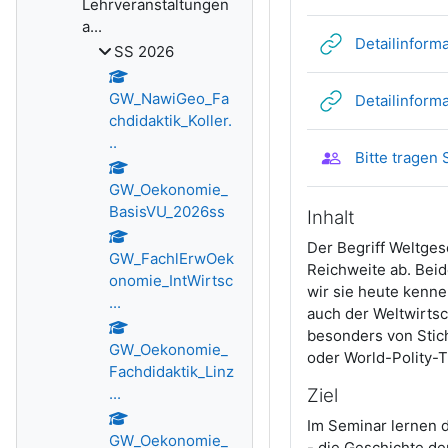
Lehrveranstaltungen
a...
Detailinform
SS 2026
GW_NawiGeo_Fa
Detailinform
chdidaktik_Koller.
..
Bitte tragen
GW_Oekonomie_
BasisVU_2026ss
Inhalt
Der Begriff Weltges
GW_FachlErwOek
Reichweite ab. Bei
onomie_IntWirtsc
wir sie heute kenne
...
auch der Weltwirtsc
besonders von Stic
GW_Oekonomie_
oder World-Polity-
Fachdidaktik_Linz
...
Ziel
Im Seminar lernen 
GW_Oekonomie_
- die Geschichte de