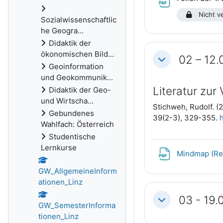
Nicht ve
Sozialwissenschaftlic
he Geogra...
Didaktik der
ökonomischen Bild...
02 – 12.
Einklappen
Geoinformation
und Geokommunik...
Literatur zur
Didaktik der Geo-
und Wirtscha...
Stichweh, Rudolf. (
Gebundenes
39(2-3), 329-355.
h
Wahlfach: Österreich
Studentische
Lernkurse
Mindmap (Rek
GW_AllgemeineInform
ationen_Linz
03 - 19.
Einklappen
GW_SemesterInforma
tionen_Linz