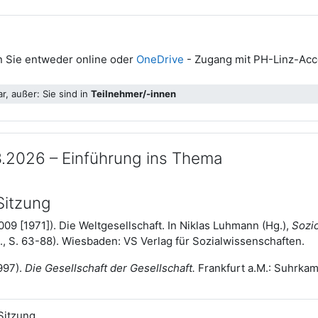
en Sie entweder online oder
OneDrive
- Zugang mit PH-Linz-Acc
r, außer: Sie sind in
Teilnehmer/-innen
3.2026 – Einführung ins Thema
 Sitzung
009 [1971]). Die Weltgesellschaft. In Niklas Luhmann (Hg.),
Sozio
l., S. 63-88). Wiesbaden: VS Verlag für Sozialwissenschaften.
997).
Die Gesellschaft der Gesellschaft.
Frankfurt a.M.: Suhrkamp.
Datei
 Sitzung