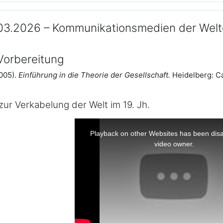
.03.2026 – Kommunikationsmedien der Welt
 Vorbereitung
005).
Einführung in die Theorie der Gesellschaft.
Heidelberg: Ca
ur Verkabelung der Welt im 19. Jh.
T
h
i
Playback on other Websites has been disa
s
i
video owner.
s
a
m
o
d
a
l
w
i
n
d
o
w
.