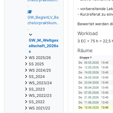
.
- vorbereitende Lek
- Kurzreferat zu ei
GW_BegleitLV_Ba
chelorpraktikum..
Bewertet werden di
.
Workload
GW_M_Weltges
3 EC = 75 h = 22,5 
ellschaft_2026s
Räume
s
WS 2025/26
SS 2025
WS 2024/25
SS_2024
WS_2023/24
SS_2023
WS_2022/23
SS_2022
WS 2021/22