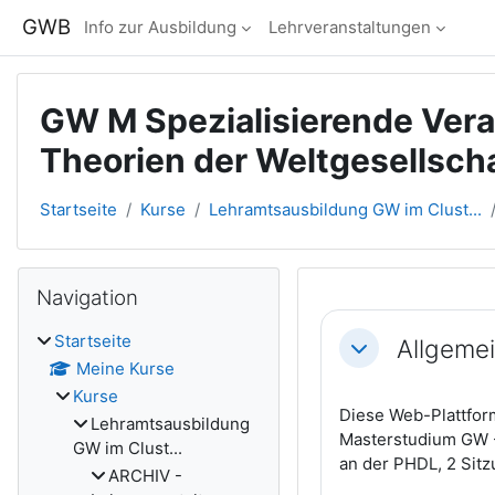
Zum Hauptinhalt
GWB
Info zur Ausbildung
Lehrveranstaltungen
GW M Spezialisierende Vera
Theorien der Weltgesellsch
Startseite
Kurse
Lehramtsausbildung GW im Clust...
Blöcke
Navigation überspringen
Navigation
Abschnitts
Startseite
Allgeme
Einklappen
Meine Kurse
Kurse
Diese Web-Plattform
Lehramtsausbildung
Masterstudium GW -
GW im Clust...
an der PHDL, 2 Sitz
ARCHIV -