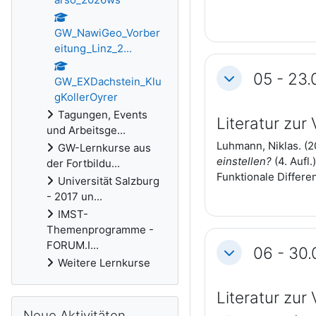
GW_NawiGeo_Vorber
eitung_Linz_2...
05 - 23.
GW_EXDachstein_Klu
Einklappen
gKollerOyrer
Tagungen, Events
Literatur zur
und Arbeitsge...
Luhmann, Niklas. (2
GW-Lernkurse aus
einstellen?
(4. Aufl
der Fortbildu...
Funktionale Differe
Universität Salzburg
- 2017 un...
IMST-
Themenprogramme -
FORUM.I...
06 - 30.
Einklappen
Weitere Lernkurse
Literatur zur
Neue Aktivitäten überspringen
Neue Aktivitäten