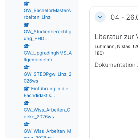
GW_BachelorMasterA
04 - 26
rbeiten_Linz
Einklappen
GW_Studienberechtig
Literatur zur
ung_PHDL
Luhmann, Niklas. (2
GW_UpgradingNMS_A
180)
llgemeineInfo...
Dokumentation z
GW_STEOPgw_Linz_2
026ws
Einführung in die
Fachdidaktik...
GW_Wiss_Arbeiten_G
oeke_2026ws
GW_Wiss_Arbeiten_M
arso_2026ws