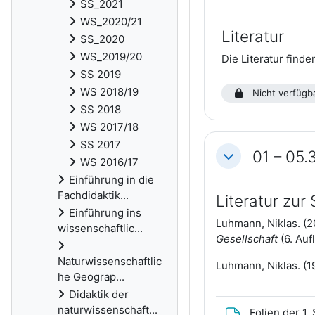
SS_2021
WS_2020/21
Literatur
SS_2020
WS_2019/20
Die Literatur find
SS 2019
WS 2018/19
Nicht verfügba
SS 2018
WS 2017/18
SS 2017
01 – 05.
Einklappen
WS 2016/17
Einführung in die
Fachdidaktik...
Literatur zur
Einführung ins
Luhmann, Niklas. (2
wissenschaftlic...
Gesellschaft
(6. Auf
Naturwissenschaftlic
Luhmann, Niklas. (1
he Geograp...
Didaktik der
naturwissenschaft...
Folien der 1.