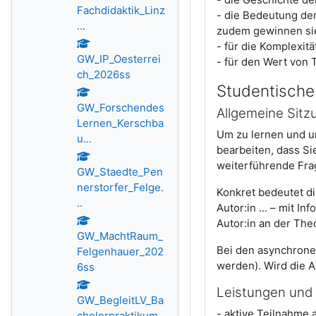
Fachdidaktik_Linz
- die Bedeutung der
...
zudem gewinnen si
- für die Komplexitä
GW_IP_Oesterrei
- für den Wert von 
ch_2026ss
Studentische
GW_Forschendes
Allgemeine Sitz
Lernen_Kerschba
Um zu lernen und um
u...
bearbeiten, dass Si
weiterführende Frag
GW_Staedte_Pen
nerstorfer_Felge.
Konkret bedeutet die
..
Autor:in ... – mit I
Autor:in an der The
GW_MachtRaum_
Bei den asynchronen
Felgenhauer_202
werden). Wird die Au
6ss
Leistungen und
GW_BegleitLV_Ba
- aktive Teilnahme
chelorpraktikum..