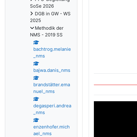
SoSe 2026
DGB in GW - WS
2025
Methodik der
NMS - 2019 SS
bachtrog.melanie
_nms
bajwa.danis_nms
brandstätter.ema
nuel_nms
degasperi.andrea
_nms
enzenhofer.mich
ael_nms