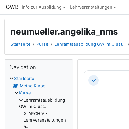
Zum Hauptinhalt
GWB
Info zur Ausbildung
Lehrveranstaltungen
neumueller.angelika_nms
Startseite
Kurse
Lehramtsausbildung GW im Clust...
Blöcke
Navigation überspringen
Navigation
Abschnitts
Startseite
Einklappen
Meine Kurse
Kurse
Lehramtsausbildung
GW im Clust...
ARCHIV -
Lehrveranstaltungen
a...