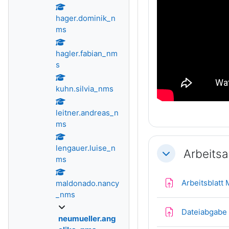
hager.dominik_n
ms
hagler.fabian_nm
s
kuhn.silvia_nms
leitner.andreas_n
ms
lengauer.luise_n
Arbeits
Einklappen
ms
Arbeitsblatt
maldonado.nancy
_nms
Dateiabgabe
neumueller.ang