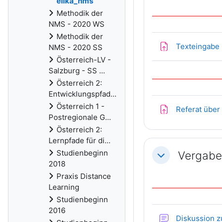
elika_nms
Methodik der
NMS - 2020 WS
Methodik der
Texteingabe 
NMS - 2020 SS
Österreich-LV -
Salzburg - SS ...
Österreich 2:
Entwicklungspfad...
Österreich 1 -
Referat übe
Postregionale G...
Österreich 2:
Lernpfade für di...
Studienbeginn
Vergabe 
Einklappen
2018
Praxis Distance
Learning
Studienbeginn
2016
Diskussion z