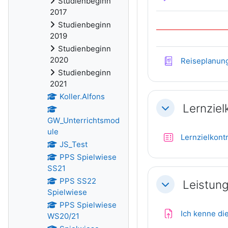
Studienbeginn
2017
Studienbeginn
2019
Studienbeginn
2020
Reiseplanung
Studienbeginn
2021
Koller.Alfons
Lernziel
Einklappen
GW_Unterrichtsmod
ule
Lernzielkontr
JS_Test
PPS Spielwiese
SS21
PPS SS22
Leistun
Einklappen
Spielwiese
PPS Spielwiese
Ich kenne di
WS20/21