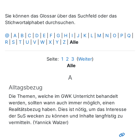
Sie können das Glossar über das Suchfeld oder das
Stichwortalphabet durchsuchen.
@
|
A
|
B
|
C
|
D
|
E
|
F
|
G
|
H
|
I
|
J
|
K
|
L
|
M
|
N
|
O
|
P
|
Q
|
R
|
S
|
T
|
U
|
V
|
W
|
X
|
Y
|
Z
|
Alle
Seite:
1
2
3
(
Weiter
)
Alle
A
Alltagsbezug
Die Themen, welche im GWK Unterricht behandelt
werden, sollten wann auch immer möglich, einen
Realitätsbezug haben. Dies ist nötig, um das Interesse
der SuS wecken zu können und Inhalte langfristig zu
vermitteln. (Yannick Walzer)