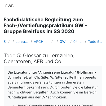
Zum Hauptinhalt
GWB
Fachdidaktische Begleitung zum
Fach-/Vertiefungspraktikum GW -
Gruppe Breitfuss im SS 2020
Startseite
Kurse
Lehramtsausbildung GW im Cluster Österreich Mitte
ARCHIV - Lehrveranstaltungen am Standort Linz - seit 2016
SS_2020
GW_Fachpraktikum_Breitfuss_2020ss
04 | 05 - 17.03.2020 - Distance Learning
Todo 5: Glossar zu Lernzielen, Operatoren, AFB und Co
Todo 5: Glossar zu Lernzielen,
Operatoren, AFB und Co
Abschlussbedingungen
Die Literatur unter "Angerissene Literatur" (Hoffmann-
Schneller et. al., Ch. Sitte, W. Sitte) sollte Ihnen bereits
aus Einführungsveranstaltungen in den ersten
Semestern bekannt sein. Durchforsten Sie die Literatur
nach wichtigen Begriffen. Auch können Sie im Bereich
"Unterlagen aus der LV" schmökern.
JedeR KursteilnehmerIn soll sich einen Begriff,