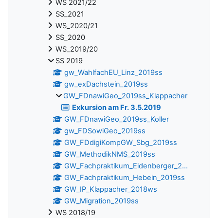
WS 2021/22
SS_2021
WS_2020/21
SS_2020
WS_2019/20
SS 2019
gw_WahlfachEU_Linz_2019ss
gw_exDachstein_2019ss
GW_FDnawiGeo_2019ss_Klappacher
Exkursion am Fr. 3.5.2019
GW_FDnawiGeo_2019ss_Koller
gw_FDSowiGeo_2019ss
GW_FDdigiKompGW_Sbg_2019ss
GW_MethodikNMS_2019ss
GW_Fachpraktikum_Eidenberger_2...
GW_Fachpraktikum_Hebein_2019ss
GW_IP_Klappacher_2018ws
GW_Migration_2019ss
WS 2018/19