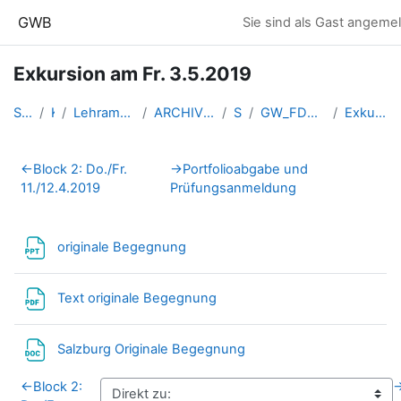
Zum Hauptinhalt
GWB
Sie sind als Gast angemel
Exkursion am Fr. 3.5.2019
Startseite
Kurse
Lehramtsausbildung GW im Clust...
ARCHIV - Lehrveranstaltungen a...
SS 2019
GW_FDnawiGeo_2019ss_Klappacher
Exkursion am Fr. 3.5.2019
Abschnittsübersicht
←
Block 2: Do./Fr.
→
Portfolioabgabe und
11./12.4.2019
Prüfungsanmeldung
Datei
originale Begegnung
Datei
Text originale Begegnung
Datei
Salzburg Originale Begegnung
←
Block 2: