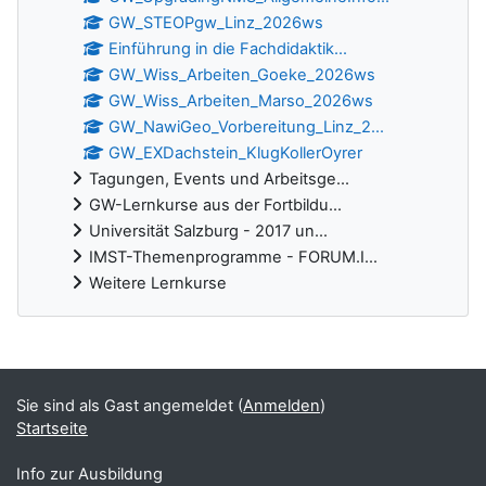
GW_STEOPgw_Linz_2026ws
Einführung in die Fachdidaktik...
GW_Wiss_Arbeiten_Goeke_2026ws
GW_Wiss_Arbeiten_Marso_2026ws
GW_NawiGeo_Vorbereitung_Linz_2...
GW_EXDachstein_KlugKollerOyrer
Tagungen, Events und Arbeitsge...
GW-Lernkurse aus der Fortbildu...
Universität Salzburg - 2017 un...
IMST-Themenprogramme - FORUM.I...
Weitere Lernkurse
Ergänzungsblöcke
Sie sind als Gast angemeldet (
Anmelden
)
Startseite
Info zur Ausbildung