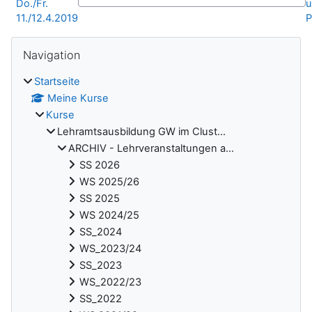
Do./Fr.
11./12.4.2019
P
Blöcke
Navigation überspringen
Navigation
Startseite
Meine Kurse
Kurse
Lehramtsausbildung GW im Clust...
ARCHIV - Lehrveranstaltungen a...
SS 2026
WS 2025/26
SS 2025
WS 2024/25
SS_2024
WS_2023/24
SS_2023
WS_2022/23
SS_2022