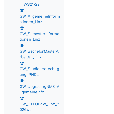
WS21/22
GW_AllgemeineInform
ationen_Linz
GW_SemesterInforma
tionen_Linz
GW_BachelorMasterA
rbeiten_Linz
GW_Studienberechtig
ung_PHDL
GW_UpgradingNMS_A
llgemeineInfo...
GW_STEOPgw_Linz_2
026ws