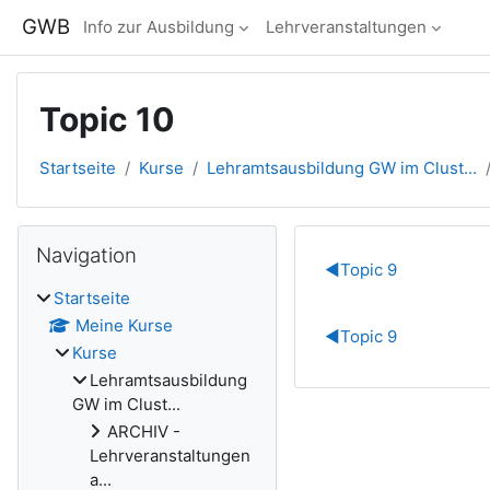
Zum Hauptinhalt
GWB
Info zur Ausbildung
Lehrveranstaltungen
Topic 10
Startseite
Kurse
Lehramtsausbildung GW im Clust...
Blöcke
Navigation überspringen
Navigation
Abschnitts
◀︎
Topic 9
Startseite
Meine Kurse
◀︎
Topic 9
Kurse
Lehramtsausbildung
GW im Clust...
ARCHIV -
Lehrveranstaltungen
a...