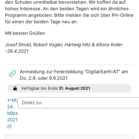
den Schulen unmittelbar bevorstehen. Wir hoffen da auf
hohes Interesse. An den beiden Tagen wird ein ähnliches
Programm angeboten. Bitte melden Sie sich über PH-Online
für einen der beiden Tage neu an.
Mit besten Grüßen
Josef Strobl, Robert Vogler, Hartwig Hitz & Alfons Koller
-26.4.2021
Anmeldung zur Ferienbildung "Digital:Earth:AT" am
Link/URL
Do. 2.9. oder 9.9.2021
Verfügbar bis Ende
31. August 2021
←
Mi.
24.
März
2021
(!)
Blöcke
Navigation überspringen