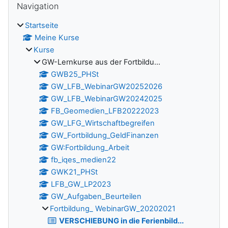
Navigation
Startseite
Meine Kurse
Kurse
GW-Lernkurse aus der Fortbildu...
GWB25_PHSt
GW_LFB_WebinarGW20252026
GW_LFB_WebinarGW20242025
FB_Geomedien_LFB20222023
GW_LFG_Wirtschaftbegreifen
GW_Fortbildung_GeldFinanzen
GW:Fortbildung_Arbeit
fb_iqes_medien22
GWK21_PHSt
LFB_GW_LP2023
GW_Aufgaben_Beurteilen
Fortbildung_ WebinarGW_20202021
VERSCHIEBUNG in die Ferienbild...