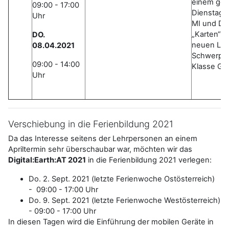
einem gem
09:00 - 17:00
Dienstag 
Uhr
MI und DO 
„Karten“ 
DO.
neuen Leh
08.04.2021
Schwerpunk
09:00 - 14:00
Klasse GW
Uhr
Verschiebung in die Ferienbildung 2021
Da das Interesse seitens der Lehrpersonen an einem
Apriltermin sehr überschaubar war, möchten wir das
Digital:Earth:AT 2021
in die Ferienbildung 2021 verlegen:
Do. 2. Sept. 2021 (letzte Ferienwoche Ostösterreich)
- 09:00 - 17:00 Uhr
Do. 9. Sept. 2021 (letzte Ferienwoche Westösterreich)
- 09:00 - 17:00 Uhr
In diesen Tagen wird die Einführung der mobilen Geräte in