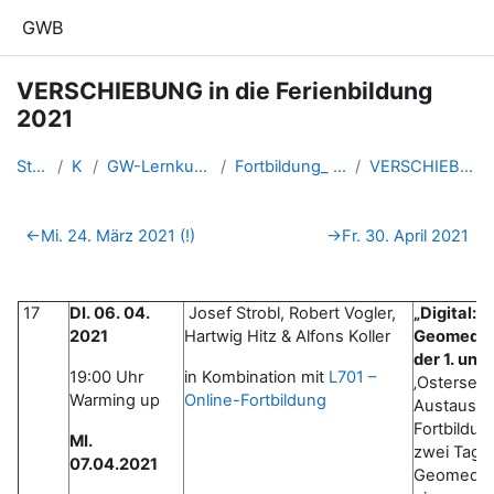
Zum Hauptinhalt
GWB
VERSCHIEBUNG in die Ferienbildung
2021
Startseite
Kurse
GW-Lernkurse aus der Fortbildu...
Fortbildung_ WebinarGW_20202021
VERSCHIEBUNG in die Ferienbild...
Abschnittsübersicht
←
Mi. 24. März 2021 (!)
→
Fr. 30. April 2021
17
DI. 06. 04.
Josef Strobl, Robert Vogler,
„Digital:E
2021
Hartwig Hitz & Alfons Koller
Geomedien
der 1. und 
19:00 Uhr
in Kombination mit
L701 –
‚Ostersemi
Warming up
Online-Fortbildung
Austausch
Fortbildun
MI.
zwei Tage 
07.04.2021
Geomedien.