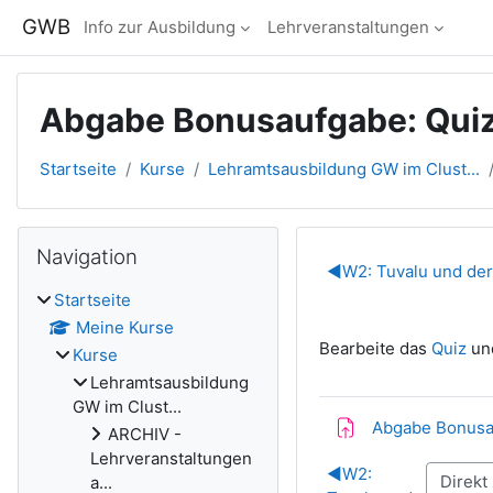
Zum Hauptinhalt
GWB
Info zur Ausbildung
Lehrveranstaltungen
Abgabe Bonusaufgabe: Qui
Startseite
Kurse
Lehramtsausbildung GW im Clust...
Blöcke
Navigation überspringen
Navigation
Abschnitts
◀︎
W2: Tuvalu und de
Startseite
Meine Kurse
Bearbeite das
Quiz
un
Kurse
Lehramtsausbildung
GW im Clust...
Abgabe Bonusa
ARCHIV -
Lehrveranstaltungen
◀︎
W2:
a...