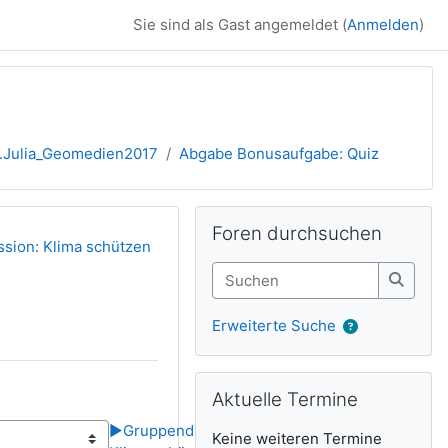
Sie sind als Gast angemeldet (
Anmelden
)
r.Julia_Geomedien2017
Abgabe Bonusaufgabe: Quiz
Ergänzungsblöck
Foren durchsuchen überspringen
Foren durchsuchen
sion: Klima schützen
Suchen
Suche
Erweiterte Suche
Aktuelle Termine überspringen
Aktuelle Termine
▶︎
Gruppendiskussion:
Keine weiteren Termine