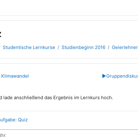
z
Studentische Lernkurse
Studienbeginn 2016
Geierlehne
übersicht
r Klimawandel
▶︎
Gruppendiskus
d lade anschließend das Ergebnis im Lernkurs hoch.
ufgabe: Quiz