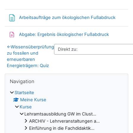
Textseit
Arbeitsaufträge zum ökologischen Fußabdruck
Aufgabe
Abgabe: Ergebnis ökologischer Fußabdruck
←
Wissensüberprüfung
zu fossilen und
erneuerbaren
Energieträgern: Quiz
Blöcke
Navigation überspringen
Navigation
Startseite
Meine Kurse
Kurse
Lehramtsausbildung GW im Clust...
ARCHIV - Lehrveranstaltungen a...
Einführung in die Fachdidaktik...