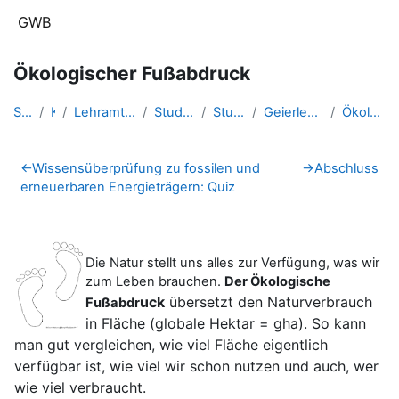
Zum Hauptinhalt
GWB
Ökologischer Fußabdruck
Startseite
Kurse
Lehramtsausbildung GW im Clust...
Studentische Lernkurse
Studienbeginn 2016
Geierlehner.Julia_Geomedien2017
Ökologischer Fußabdruck
Abschnittsübersicht
←
Wissensüberprüfung zu fossilen und
→
Abschluss
erneuerbaren Energieträgern: Quiz
Die Natur stellt uns alles zur Verfügung, was wir
zum Leben brauchen.
Der Ökologische
u
c
k
übe
rse
tzt den Naturverbrauch
Fußabdr
in Fläche (globale Hektar = gha). So kann
man gut verg
leichen, wie viel
Fläche eigentlich
verfügbar ist, wie viel wir schon nutzen und auch, wer
wie
viel verbraucht.