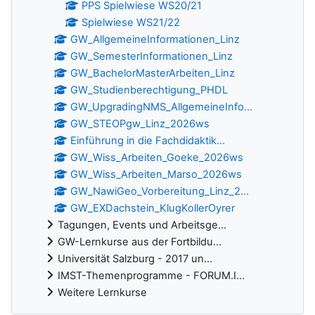
PPS Spielwiese WS20/21
Spielwiese WS21/22
GW_AllgemeineInformationen_Linz
GW_SemesterInformationen_Linz
GW_BachelorMasterArbeiten_Linz
GW_Studienberechtigung_PHDL
GW_UpgradingNMS_AllgemeineInfo...
GW_STEOPgw_Linz_2026ws
Einführung in die Fachdidaktik...
GW_Wiss_Arbeiten_Goeke_2026ws
GW_Wiss_Arbeiten_Marso_2026ws
GW_NawiGeo_Vorbereitung_Linz_2...
GW_EXDachstein_KlugKollerOyrer
Tagungen, Events und Arbeitsge...
GW-Lernkurse aus der Fortbildu...
Universität Salzburg - 2017 un...
IMST-Themenprogramme - FORUM.I...
Weitere Lernkurse