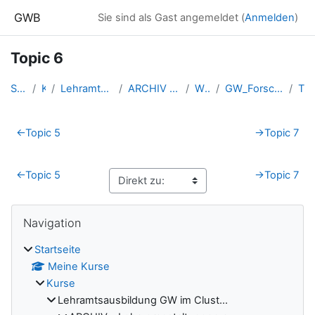
Zum Hauptinhalt
GWB
Sie sind als Gast angemeldet (
Anmelden
)
Topic 6
Startseite
Kurse
Lehramtsausbildung GW im Clust...
ARCHIV - Lehrveranstaltungen a...
WS_2023/24
GW_ForschendesLernen_Felgenhau...
Topic 6
Abschnittsübersicht
←
Topic 5
→
Topic 7
←
Topic 5
→
Topic 7
Blöcke
Navigation überspringen
Navigation
Startseite
Meine Kurse
Kurse
Lehramtsausbildung GW im Clust...