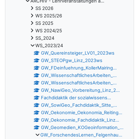
ARCHIV - Lehrveranstaltungen a...
SS 2026
WS 2025/26
SS 2025
WS 2024/25
SS_2024
WS_2023/24
GW_Quereinsteiger_LV01_2023ws
GW_STEOPgw_Linz_2023ws
GW_FDeinfuehrung_KollerMairing...
GW_WissenschaftlichesArbeiten_...
GW_WissenschaftlichesArbeiten_...
GW_NawiGeo_Vorbereitung_Linz_2...
Fachdidaktik der sozialwissens...
GW_SowiGeo_Fachdidaktik_Sitte_...
GW_Oekonomie_Oekonomia_Reiting...
GW_Oekonomie_Fachdidaktik_Linz...
GW_Geomedien_KOGeoinformation_...
GW_ForschendesLernen_Felgenhau...