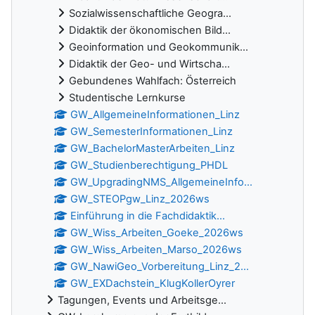
Sozialwissenschaftliche Geogra...
Didaktik der ökonomischen Bild...
Geoinformation und Geokommunik...
Didaktik der Geo- und Wirtscha...
Gebundenes Wahlfach: Österreich
Studentische Lernkurse
GW_AllgemeineInformationen_Linz
GW_SemesterInformationen_Linz
GW_BachelorMasterArbeiten_Linz
GW_Studienberechtigung_PHDL
GW_UpgradingNMS_AllgemeineInfo...
GW_STEOPgw_Linz_2026ws
Einführung in die Fachdidaktik...
GW_Wiss_Arbeiten_Goeke_2026ws
GW_Wiss_Arbeiten_Marso_2026ws
GW_NawiGeo_Vorbereitung_Linz_2...
GW_EXDachstein_KlugKollerOyrer
Tagungen, Events und Arbeitsge...