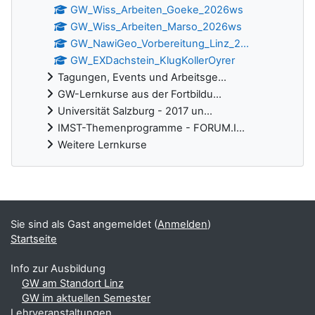
GW_Wiss_Arbeiten_Goeke_2026ws
GW_Wiss_Arbeiten_Marso_2026ws
GW_NawiGeo_Vorbereitung_Linz_2...
GW_EXDachstein_KlugKollerOyrer
Tagungen, Events und Arbeitsge...
GW-Lernkurse aus der Fortbildu...
Universität Salzburg - 2017 un...
IMST-Themenprogramme - FORUM.I...
Weitere Lernkurse
Ergänzungsblöcke
Sie sind als Gast angemeldet (
Anmelden
)
Startseite
Info zur Ausbildung
GW am Standort Linz
GW im aktuellen Semester
Lehrveranstaltungen