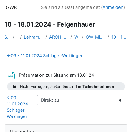
Zum Hauptinhalt
GWB
Sie sind als Gast angemeldet (
Anmelden
)
10 - 18.01.2024 - Felgenhauer
Startseite
Kurse
Lehramtsausbildung GW im Clust...
ARCHIV - Lehrveranstaltungen a...
WS_2023/24
GW_Migration_Felgenhauer_Schla...
10 - 18.01.2024 - Felgenhauer
Abschnittsübersicht
←
09 - 11.01.2024 Schlager-Weidinger
Datei
Präsentation zur Sitzung am 18.01.24
Nicht verfügbar, außer: Sie sind in
TeilnehmerInnen
←
09 -
11.01.2024
Schlager-
Weidinger
Blöcke
Navigation überspringen